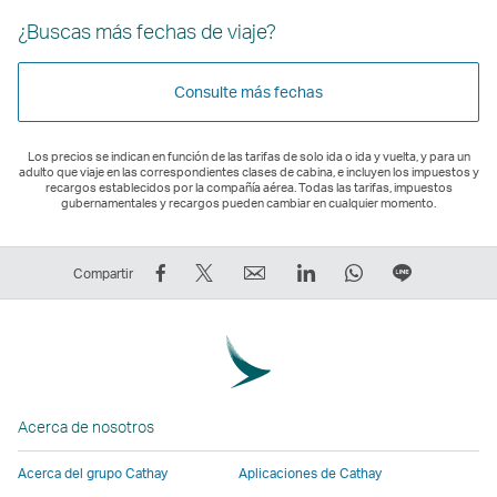
¿Buscas más fechas de viaje?
Consulte más fechas
Los precios se indican en función de las tarifas de solo ida o ida y vuelta, y para un
adulto que viaje en las correspondientes clases de cabina, e incluyen los impuestos y
recargos establecidos por la compañía aérea. Todas las tarifas, impuestos
gubernamentales y recargos pueden cambiar en cualquier momento.
Compartir
Tuitear:
Correo
LinkedIn
WhatsApp
Línea
Compartir
en
El
electrónico
El
El
El
Facebook:
enlace
El
enlace
enlace
enlace
El
se
enlace
se
se
se
enlace
abre
se
abre
abre
abre
se
en
abre
en
en
en
Acerca de nosotros
abre
una
en
una
una
una
en
nueva
una
nueva
nueva
nueva
Acerca del grupo Cathay
Aplicaciones de Cathay
una
ventana
nueva
ventana
ventana
ventana