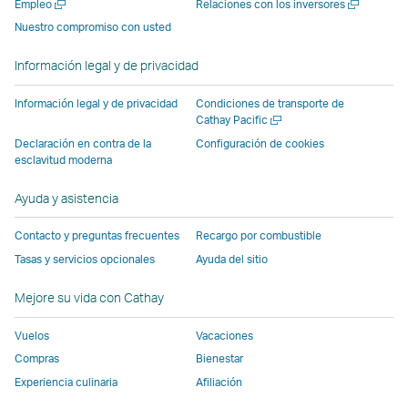
Abrir
Abrir
Empleo
Relaciones con los inversores
nueva
suministrada
ventana
suministrada
suministrada
suministr
una
una
Nuestro compromiso con usted
ventana
por
suministrada
por
por
por
nueva
nueva
suministrada
terceros
por
terceros
terceros
terceros
ventana
ventana
Información legal y de privacidad
por
que
terceros
que
que
que
terceros
puede
que
puede
puede
puede
Información legal y de privacidad
Condiciones de transporte de
que
no
puede
no
no
no
Abrir
Cathay Pacific
una
puede
seguir
no
seguir
seguir
seguir
Declaración en contra de la
Configuración de cookies
nueva
esclavitud moderna
no
las
seguir
las
las
las
ventana
seguir
mismas
las
mismas
mismas
mismas
Ayuda y asistencia
las
políticas
mismas
políticas
políticas
políticas
mismas
de
políticas
de
de
de
Contacto y preguntas frecuentes
Recargo por combustible
políticas
accesibilidad
de
accesibilidad
accesibilidad
accesibili
Tasas y servicios opcionales
Ayuda del sitio
de
que
accesibilidad
que
que
que
accesibilidad
Cathay
que
Cathay
Cathay
Cathay
Mejore su vida con Cathay
que
Pacific.
Cathay
Pacific
Pacific
Pacific
Vuelos
Vacaciones
Cathay
El
Pacific
Pacific.
enlace
Compras
Bienestar
El
se
Experiencia culinaria
Afiliación
enlace
abre