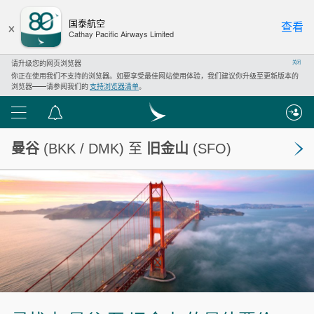
×
国泰航空
查看
Cathay Pacific Airways Limited
请升级您的网页浏览器
关闭
你正在使用我们不支持的浏览器。如要享受最佳网站使用体验，我们建议你升级至更新版本的
浏览器——请参阅我们的
支持浏览器清单
。
功
通
能
知
曼谷
(BKK / DMK) 至
旧金山
(SFO)
列
中
表
心