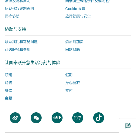
口
打
法律及隐私声明
国泰航空载运条件及规则
窗
窗
打
入
由
部
开
口
反现代奴隶制声明
Cookie 设置
一
口
开，
由
外
机
医疗协助
旅行健康与安全
个
打
进
外
部
构
新
开，
入
部
机
运
窗
协助与支持
口
进
由
机
构
营
入
外
构
运
的
联系我们和常见问题
燃油附加费
由
部
运
营
网
可选服务和费用
网站帮助
外
机
营
的
站，
让国泰跃升您生活每刻的体验
部
构
的
网
该
机
运
网
站，
网
航班
假期
构
营
站，
该
站
购物
身心健旅
运
的
该
网
不
餐饮
支付
营
网
网
站
一
会籍
的
站，
站
不
定
网
该
不
一
会
站，
网
一
定
采
打
打
打
打
打
该
站
定
会
用
开
开
开
开
开
网
不
会
采
与
一
一
一
一
一