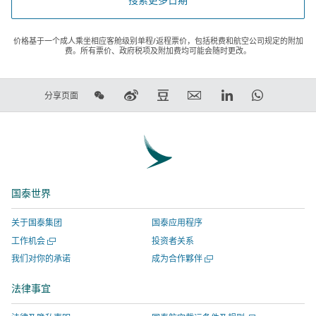
价格基于一个成人乘坐相应客舱级别单程/返程票价，包括税费和航空公司规定的附加
费。所有票价、政府税项及附加费均可能会随时更改。
在
在
在
电
LinkedIn
WhatsAp
分享页面
微
新
豆
子
领
链
信
浪
瓣
邮
英
接
上
微
上
件
链
将
分
博
分
链
接
在
享
上
享
接
将
新
国泰世界
分
-
将
在
窗
享
链
在
新
口
关于国泰集团
国泰应用程序
-
接
新
窗
打
打
工作机会
投资者关系
链
将
窗
口
开，
开
打
我们对你的承诺
成为合作夥伴
接
在
口
打
进
一
开
将
新
打
开，
入
个
一
法律事宜
新
在
窗
开，
进
由
个
窗
新
新
口
进
入
外