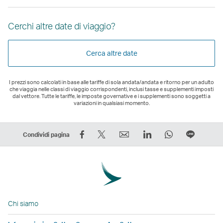
Cerchi altre date di viaggio?
Cerca altre date
I prezzi sono calcolati in base alle tariffe di sola andata/andata e ritorno per un adulto
che viaggia nelle classi di viaggio corrispondenti, inclusi tasse e supplementi imposti
dal vettore. Tutte le tariffe, le imposte governative e i supplementi sono soggetti a
variazioni in qualsiasi momento.
Condividi
Condividi
Email
LinkedIn
WhatsApp
Condivi
Condividi pagina
su
su
Il
Il
Il
in
Facebook
Twitter
link
link
link
fila
–
–
si
si
si
Il
Il
Il
apre
apre
apre
link
link
link
in
in
in
si
Chi siamo
si
si
una
una
una
apre
apre
apre
nuova
nuova
nuova
in