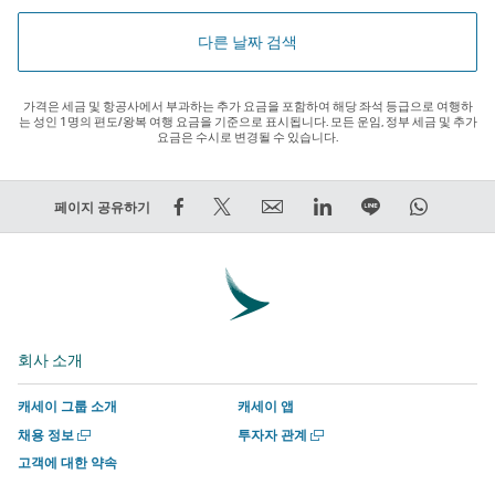
다른 날짜 검색
가격은 세금 및 항공사에서 부과하는 추가 요금을 포함하여 해당 좌석 등급으로 여행하
는 성인 1명의 편도/왕복 여행 요금을 기준으로 표시됩니다. 모든 운임, 정부 세금 및 추가
요금은 수시로 변경될 수 있습니다.
Facebook
트
Email
LinkedIn
라
WhatsA
페이지 공유하기
에
윗
외
외
인
외
서
하
부
부
에
부
공
기
타
타
서
타
유
–
사
사
함
사
–
외
에
에
께
에
회사 소개
외
부
서
서
하
서
부
타
운
운
기
운
캐세이 그룹 소개
캐세이 앱
타
사
영
영
외
영
새
새
채용 정보
투자자 관계
사
에
하
하
부
하
창
창
고객에 대한 약속
에
서
는
는
타
는
에
에
서
서