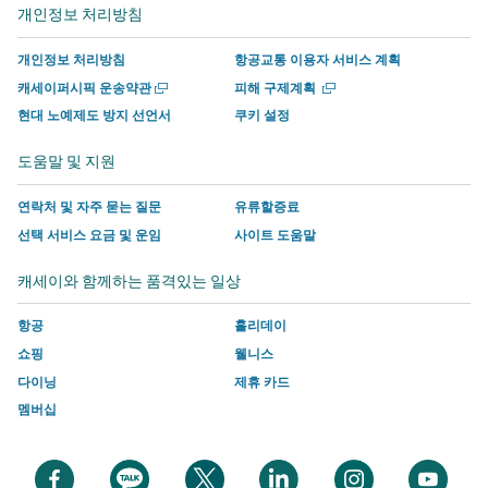
서
운
사
사
사
사
개인정보 처리방침
열
열
운
영
이
이
에
이
기
기
영
하
트
트
서
트
개인정보 처리방침
항공교통 이용자 서비스 계획
하
는
의
의
운
의
새
새
캐세이퍼시픽 운송약관
피해 구제계획
는
사
새
새
영
새
창
창
현대 노예제도 방지 선언서
쿠키 설정
에
에
사
이
창
창
하
창
서
서
이
트
에
에
는
에
도움말 및 지원
열
열
트
의
서
서
사
서
기
기
의
새
링
링
이
링
연락처 및 자주 묻는 질문
유류할증료
새
창
크
크
트
크
선택 서비스 요금 및 운임
사이트 도움말
창
에
가
가
의
가
캐세이와 함께하는 품격있는 일상
에
서
열
열
새
열
서
링
리
리
창
리
항공
홀리데이
링
크
며
며
에
며
쇼핑
웰니스
크
가
여
여
서
여
다이닝
제휴 카드
가
열
기
기
링
기
멤버십
열
리
에
에
크
에
리
며
는
는
가
는
며
여
캐
캐
열
캐
새
새
새
새
새
새