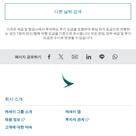
다른 날짜 검색
가격은 세금 및 항공사에서 부과하는 추가 요금을 포함하여 해당 좌석 등급으로 여행하
는 성인 1명의 편도/왕복 여행 요금을 기준으로 표시됩니다. 모든 운임, 정부 세금 및 추가
요금은 수시로 변경될 수 있습니다.
Facebook
트
Email
LinkedIn
라
WhatsA
페이지 공유하기
에
윗
외
외
인
외
서
하
부
부
에
부
공
기
타
타
서
타
유
–
사
사
함
사
–
외
에
에
께
에
회사 소개
외
부
서
서
하
서
부
타
운
운
기
운
캐세이 그룹 소개
캐세이 앱
타
사
영
영
외
영
새
새
채용 정보
투자자 관계
사
에
하
하
부
하
창
창
고객에 대한 약속
에
서
는
는
타
는
에
에
서
서