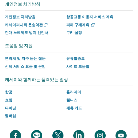
서
운
사
사
사
사
개인정보 처리방침
열
열
운
영
이
이
에
이
기
기
영
하
트
트
서
트
개인정보 처리방침
항공교통 이용자 서비스 계획
하
는
의
의
운
의
새
새
캐세이퍼시픽 운송약관
피해 구제계획
는
사
새
새
영
새
창
창
현대 노예제도 방지 선언서
쿠키 설정
에
에
사
이
창
창
하
창
서
서
이
트
에
에
는
에
도움말 및 지원
열
열
트
의
서
서
사
서
기
기
의
새
링
링
이
링
연락처 및 자주 묻는 질문
유류할증료
새
창
크
크
트
크
선택 서비스 요금 및 운임
사이트 도움말
창
에
가
가
의
가
캐세이와 함께하는 품격있는 일상
에
서
열
열
새
열
서
링
리
리
창
리
항공
홀리데이
링
크
며
며
에
며
쇼핑
웰니스
크
가
여
여
서
여
다이닝
제휴 카드
가
열
기
기
링
기
멤버십
열
리
에
에
크
에
리
며
는
는
가
는
며
여
캐
캐
열
캐
새
새
새
새
새
새