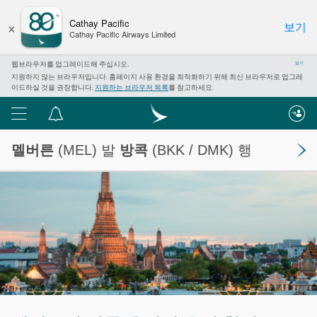
×
Cathay Pacific
보기
Cathay Pacific Airways Limited
웹브라우저를 업그레이드해 주십시오.
닫기
지원하지 않는 브라우저입니다. 홈페이지 사용 환경을 최적화하기 위해 최신 브라우저로 업그레
이드하실 것을 권장합니다.
지원하는 브라우저 목록
를 참고하세요.
메
알
뉴
림
멜버른
(MEL) 발
방콕
(BKK / DMK) 행
센
터