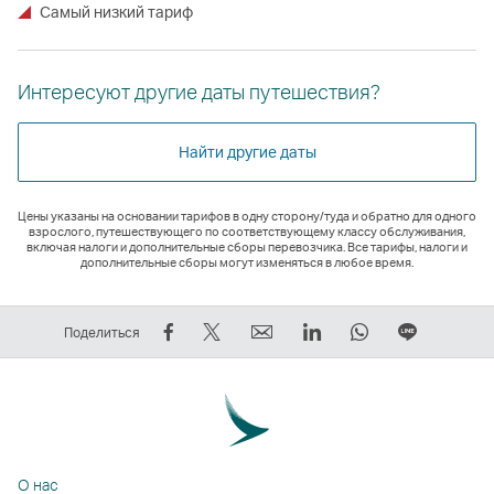
Самый низкий тариф
Интересуют другие даты путешествия?
Найти другие даты
Цены указаны на основании тарифов в одну сторону/туда и обратно для одного
взрослого, путешествующего по соответствующему классу обслуживания,
включая налоги и дополнительные сборы перевозчика. Все тарифы, налоги и
дополнительные сборы могут изменяться в любое время.
Рассказать
Рассказать
электронный
LinkedIn
WhatsApp
Размест
Поделиться
в
в
адрес
Cсылка
Cсылка
ссылку
Facebook
Tweeter
Cсылка
открывается
открывается
на
—
—
открывается
в
в
ЛИНИЯ
cсылка
cсылка
в
новом
новом
Cсылка
открывается
открывается
новом
окне
окне
открыва
О нас
в
в
окне
стороннего
стороннего
в