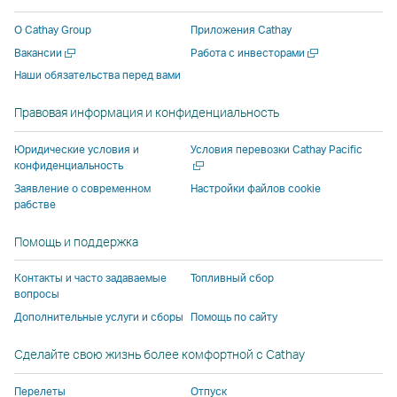
новом
новом
стороннего
поставщика
поставщика
новом
О Cathay Group
Приложения Cathay
окне
окне
поставщика
услуг
услуг
окне
Открыть
Открыть
Вакансии
Работа с инвесторами
стороннего
стороннего
услуг
и
и
сторонн
в
в
Наши обязательства перед вами
поставщика
поставщика
и
может
может
поставщ
новом
новом
услуг
услуг
может
не
не
услуг
окне
окне
Правовая информация и конфиденциальность
и
и
не
соответствовать
соответствов
и
может
может
соответствовать
политике
политике
может
Откры
Юридические условия и
Условия перевозки Cathay Pacific
не
не
политике
доступа,
доступа,
не
в
конфиденциальность
новом
соответствовать
соответствовать
доступа,
действующей
действующей
соответ
Заявление о современном
Настройки файлов cookie
окне
рабстве
политике
политике
действующей
в Cathay
в Cathay
политик
доступа,
доступа,
в Cathay
Pacific.
Pacific.
доступа,
Помощь и поддержка
действующей
действующей
Pacific.
действу
в
в
в Cathay
Контакты и часто задаваемые
Топливный сбор
Cathay
Cathay
Pacific.
вопросы
Pacific.
Pacific.
Дополнительные услуги и сборы
Помощь по сайту
Cсылка
Cсылка
Сделайте свою жизнь более комфортной с Cathay
открывается
открывается
в
в
Перелеты
Отпуск