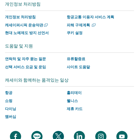
서
운
사
사
사
사
개인정보 처리방침
열
열
운
영
이
이
에
이
기
기
영
하
트
트
서
트
개인정보 처리방침
항공교통 이용자 서비스 계획
하
는
의
의
운
의
새
새
캐세이퍼시픽 운송약관
피해 구제계획
는
사
새
새
영
새
창
창
현대 노예제도 방지 선언서
쿠키 설정
에
에
사
이
창
창
하
창
서
서
이
트
에
에
는
에
도움말 및 지원
열
열
트
의
서
서
사
서
기
기
의
새
링
링
이
링
연락처 및 자주 묻는 질문
유류할증료
새
창
크
크
트
크
선택 서비스 요금 및 운임
사이트 도움말
창
에
가
가
의
가
캐세이와 함께하는 품격있는 일상
에
서
열
열
새
열
서
링
리
리
창
리
항공
홀리데이
링
크
며
며
에
며
쇼핑
웰니스
크
가
여
여
서
여
다이닝
제휴 카드
가
열
기
기
링
기
멤버십
열
리
에
에
크
에
리
며
는
는
가
는
며
여
캐
캐
열
캐
새
새
새
새
새
새