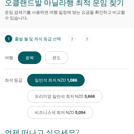
오클랜드발 마닐라행 최적 운임 찾기
운임 검색기를 사용하면 여행 일정에 맞는 요금을 확인하고 비교할
수 있습니다.
1
출발 월 및 좌석 등급 선택
2
3
여행
왕복
편도
좌석 등급
일반석 최저 NZD
1,086
프리미엄 일반석 최저 NZD
3,668
비즈니스석 최저 NZD
5,094
언제 떠나고 싶으세요?