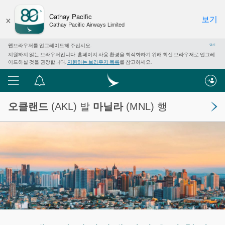
×
Cathay Pacific
보기
Cathay Pacific Airways Limited
웹브라우저를 업그레이드해 주십시오.
닫기
지원하지 않는 브라우저입니다. 홈페이지 사용 환경을 최적화하기 위해 최신 브라우저로 업그레
이드하실 것을 권장합니다.
지원하는 브라우저 목록
를 참고하세요.
메
알
뉴
림
오클랜드
(AKL) 발
마닐라
(MNL) 행
센
터