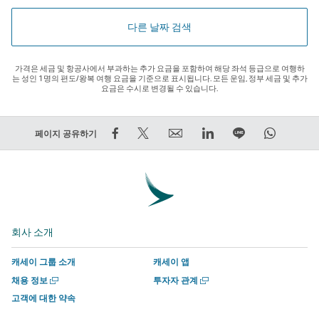
다른 날짜 검색
가격은 세금 및 항공사에서 부과하는 추가 요금을 포함하여 해당 좌석 등급으로 여행하
는 성인 1명의 편도/왕복 여행 요금을 기준으로 표시됩니다. 모든 운임, 정부 세금 및 추가
요금은 수시로 변경될 수 있습니다.
Facebook
트
Email
LinkedIn
라
WhatsA
페이지 공유하기
에
윗
외
외
인
외
서
하
부
부
에
부
공
기
타
타
서
타
유
–
사
사
함
사
–
외
에
에
께
에
회사 소개
외
부
서
서
하
서
부
타
운
운
기
운
캐세이 그룹 소개
캐세이 앱
타
사
영
영
외
영
새
새
채용 정보
투자자 관계
사
에
하
하
부
하
창
창
고객에 대한 약속
에
서
는
는
타
는
에
에
서
서