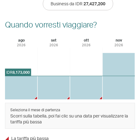
Business da IDR
27,427,200
Quando vorresti viaggiare?
ago
set
ott
nov
2026
2026
2026
2026
IDR
8,173,000
Seleziona il mese di partenza
Scorri sulla tabella, poi fai clic su una data per visualizzare la
tariffa più bassa
La tariffa più bassa