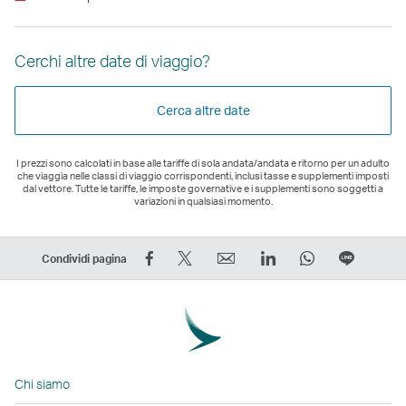
Cerchi altre date di viaggio?
Cerca altre date
I prezzi sono calcolati in base alle tariffe di sola andata/andata e ritorno per un adulto
che viaggia nelle classi di viaggio corrispondenti, inclusi tasse e supplementi imposti
dal vettore. Tutte le tariffe, le imposte governative e i supplementi sono soggetti a
variazioni in qualsiasi momento.
Condividi
Condividi
Email
LinkedIn
WhatsApp
Condivi
Condividi pagina
su
su
Il
Il
Il
in
Facebook
Twitter
link
link
link
fila
–
–
si
si
si
Il
Il
Il
apre
apre
apre
link
link
link
in
in
in
si
Chi siamo
si
si
una
una
una
apre