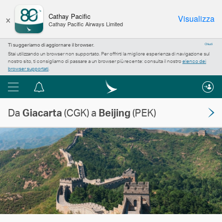
×
Cathay Pacific
Visualizza
Cathay Pacific Airways Limited
Ti suggeriamo di aggiornare il browser.
Chiudi
Stai utilizzando un browser non supportato. Per offrirti la migliore esperienza di navigazione sul
nostro sito, ti consigliamo di passare a un browser più recente: consulta il nostro
elenco dei
browser supportati
.
Menu
Centro
notifiche
Da
Giacarta
(CGK) a
Beijing
(PEK)