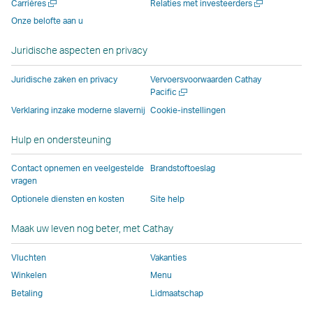
Nieuw
Nieuw
Carrières
Relaties met investeerders
venster
dat
dat
wordt
wordt
venster
venster
venster
Onze belofte aan u
dat
wordt
wordt
beheerd
beheerd
dat
openen
openen
wordt
beheerd
beheerd
door
door
wordt
Juridische aspecten en privacy
beheerd
door
door
externe
externe
beheerd
door
externe
externe
partijen.
partijen.
door
Juridische zaken en privacy
Vervoersvoorwaarden Cathay
externe
partijen.
partijen.
Hier
Hier
externe
Nieuw
Pacific
venster
partijen.
Mogelijk
Hier
geldt
geldt
partijen.
Verklaring inzake moderne slavernij
Cookie-instellingen
openen
Mogelijk
geldt
geldt
mogelijk
mogelijk
Hier
Hulp en ondersteuning
geldt
hier
mogelijk
een
een
geldt
hier
een
een
ander
ander
mogelijk
Contact opnemen en veelgestelde
Brandstoftoeslag
een
ander
ander
toegankelijkheidsbe
toegankelijkhe
een
vragen
ander
toegankelijkheidsbeleid
toegankelijkheidsbeleid
dan
dan
ander
Optionele diensten en kosten
Site help
toegankelijkheidsbeleid
dan
dan
voor
voor
toegankel
dan
voor
voor
Cathay
Cathay
dan
Maak uw leven nog beter, met Cathay
voor
Cathay
Cathay
Pacific.
Pacific.
voor
Vluchten
Vakanties
Cathay
Pacific
Pacific.
Cathay
Pacific
Deze
Pacific.
Winkelen
Menu
Deze
link
Betaling
Lidmaatschap
link
opent