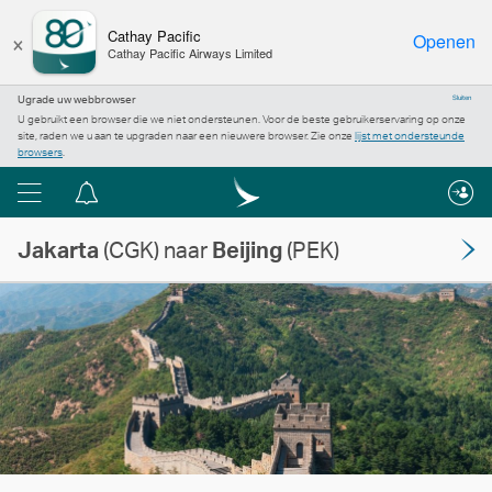
×
Cathay Pacific
Openen
Cathay Pacific Airways Limited
Ugrade uw webbrowser
Sluiten
U gebruikt een browser die we niet ondersteunen. Voor de beste gebruikerservaring op onze
site, raden we u aan te upgraden naar een nieuwere browser. Zie onze
lijst met ondersteunde
browsers
.
Menu
Berichtencentrum
Jakarta
(CGK) naar
Beijing
(PEK)