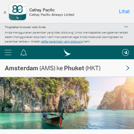
×
Cathay Pacific
Lihat
Cathay Pacific Airways Limited
Tingkatkan browser web Anda
Tutup
Anda menggunakan peramban yang tidak didukung. Untuk mendapatkan pengalaman terbaik
dalam menggunakan situs kami, kami menyarankan agar Anda melakukan peningkatan ke
peramban terbaru – lihatlah
daftar peramban yang didukung
kami.
Menu
Pusat
pemberitahuan
Amsterdam
(AMS) ke
Phuket
(HKT)