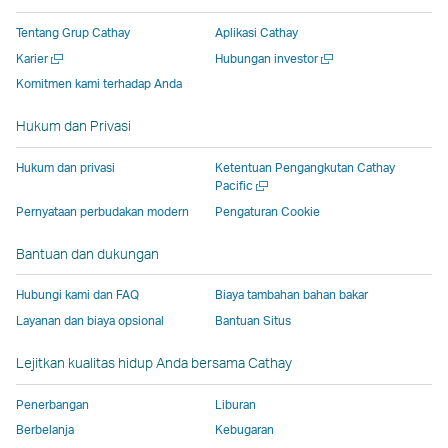
di
jendela
yang
yang
yang
jendela
Tentang Grup Cathay
Aplikasi Cathay
jendela
baru
dioperasikan
dioperasikan
dioperasikan
baru
Buka
Buka
Karier
Hubungan investor
baru
yang
oleh
oleh
oleh
yang
jendela
jendela
Komitmen kami terhadap Anda
yang
dioperasikan
pihak
pihak
pihak
dioperas
baru
baru
dioperasikan
oleh
eksternal
eksternal
eksternal
oleh
Hukum dan Privasi
oleh
pihak
dan
dan
dan
pihak
pihak
eksternal,
mungkin
mungkin
mungkin
eksterna
Hukum dan privasi
Ketentuan Pengangkutan Cathay
eksternal,
dan
tidak
tidak
tidak
dan
Buka
Pacific
jendela
dan
mungkin
mengikuti
mengikuti
mengikuti
mungkin
Pernyataan perbudakan modern
Pengaturan Cookie
baru
mungkin
tidak
kebijakan
kebijakan
kebijakan
tidak
Bantuan dan dukungan
tidak
mengikuti
aksesibilitas
aksesibilitas
aksesibilitas
mengikut
mengikuti
kebijakan
yang
yang
yang
kebijaka
Hubungi kami dan FAQ
Biaya tambahan bahan bakar
kebijakan
aksesibilitas
sama
sama
sama
aksesibil
Layanan dan biaya opsional
Bantuan Situs
aksesibilitas
yang
seperti
seperti
seperti
yang
yang
sama
kebijakan
kebijakan
kebijakan
sama
Lejitkan kualitas hidup Anda bersama Cathay
sama
seperti
Cathay
Cathay
Cathay
seperti
seperti
kebijakan
Pacific
Pacific
Pacific
kebijaka
Penerbangan
Liburan
kebijakan
Cathay
Cathay
Berbelanja
Kebugaran