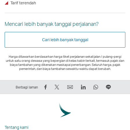
Tarif terendah
Mencari lebih banyak tanggal perjalanan?
Cari lebih banyak tanggal
Harga ditawarkan berdasarkan harga tiket perjalanan sekali jalan / pulang-pergi
untuk satu orang dewasa yang bepergian di kelas kabin terkait, termasuk pajak dan
biaya tambahan yang dikenakan maskapai penerbangan. Seluruh harga, pajak
pemerintah, dan biaya tambahan sewaktu-waktu dapat berubah.
Bagikan
Tweet
Email
LinkedIn
WhatsApp
Berbagi
Berbagi laman
di
Ini
Tautan
Tautan
Tautan
di
Facebook
–
akan
akan
akan
LINE
–
Tautan
terbuka
terbuka
terbuka
Tautan
Tautan
akan
di
di
di
akan
akan
terbuka
jendela
jendela
jendela
terbuka
Tentang kami
terbuka
di
baru
baru
baru
di