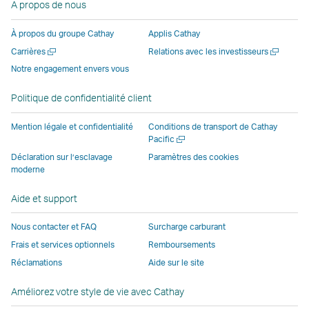
A propos de nous
ouvre
nouvelle
fenêtre
fenêtre
fenêtre
une
une
fenêtre
opérée
opérée
opérée
nouvell
À propos du groupe Cathay
Applis Cathay
nouvelle
opérée
par
par
par
fenêtre
Ouvrir
Ouvrir
Carrières
Relations avec les investisseurs
fenêtre
par
des
des
des
opérée
une
une
Notre engagement envers vous
opérée
des
parties
parties
parties
par
nouvelle
nouvelle
par
parties
externes
externes
externes
des
fenêtre
fenêtre
Politique de confidentialité client
des
externes
et
et
et
parties
parties
et
peut
peut
peut
externe
Mention légale et confidentialité
Conditions de transport de Cathay
externes
peut
ne
ne
ne
et
Ouvrir
Pacific
une
et
ne
pas
pas
pas
peut
Déclaration sur l’esclavage
Paramètres des cookies
nouvelle
moderne
peut
pas
appliquer
appliquer
appliquer
ne
fenêtre
ne
appliquer
les
les
les
pas
Aide et support
pas
les
mêmes
mêmes
mêmes
appliqu
appliquer
mêmes
politiques
politiques
politiques
les
Nous contacter et FAQ
Surcharge carburant
les
politiques
d’accessibilité
d’accessibilité
d’accessibilit
mêmes
Frais et services optionnels
Remboursements
mêmes
d’accessibilité
que
que
que
politiqu
Réclamations
Aide sur le site
politiques
que
Cathay
Cathay
Cathay
d’access
d’accessibilité
Cathay
Pacific
Pacific
Pacific
que
Améliorez votre style de vie avec Cathay
que
Pacific
Cathay