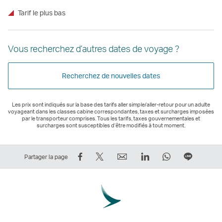
Tarif le plus bas
Vous recherchez d’autres dates de voyage ?
Recherchez de nouvelles dates
Les prix sont indiqués sur la base des tarifs aller simple/aller-retour pour un adulte
voyageant dans les classes cabine correspondantes, taxes et surcharges imposées
par le transporteur comprises. Tous les tarifs, taxes gouvernementales et
surcharges sont susceptibles d’être modifiés à tout moment.
Partager
Tweeter
Email
LinkedIn
WhatsApp
Partage
Partager la page
sur
–
Le
Le
Le
sur
Facebook
Le
lien
lien
lien
Ligne
–
lien
ouvre
ouvre
ouvre
Le
Le
ouvre
une
une
une
lien
lien
une
nouvelle
nouvelle
nouvelle
ouvre