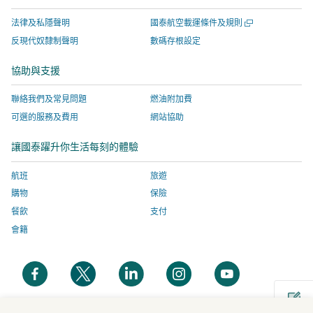
窗
視
關
有
視
窗
開
窗
網
關
開
法律及私隱聲明
國泰航空載運條件及規則
啟，
開
站
網
啟
反現代奴隸制聲明
數碼存根設定
新
有
啟，
服
站
視
關
有
務
服
協助與支援
窗
網
關
由
務
聯絡我們及常見問題
燃油附加費
站
網
外
由
服
站
部
外
可選的服務及費用
網站協助
務
服
營
部
讓國泰躍升你生活每刻的體驗
由
務
運
營
外
由
商
運
航班
旅遊
部
外
提
商
購物
保險
營
部
供，
提
餐飲
支付
運
營
並
供，
會籍
商
運
可
並
提
商
能
可
開
開
開
開
開
供，
提
與
能
啟
啟
啟
啟
啟
並
供，
國
與
新
新
新
新
新
可
並
泰
國