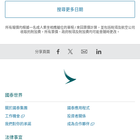
搜尋更多日期
所有報價均根據一名成人乘坐相應艙位的單程 / 來回票價計算，並包括稅項及航空公司
收取的附加費。所有票價、政府稅項及附加費均可能會隨時更改。
在
在
電
LinkedIn
分享頁面
Facebook
Twitter
郵
領
上
發
連
英
分
出
結
連
享
推
將
結
–
文
於
將
國泰世界
連
–
新
於
結
連
視
新
關於國泰集團
國泰應用程式
將
結
窗
視
開
工作機會
投資者關係
於
將
開
窗
啟
開
我們對你的承諾
成為合作夥伴
新
於
啟，
開
新
啟
視
新
有
啟，
視
新
法律事宜
窗