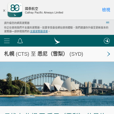
×
國泰航空
檢視
Cathay Pacific Airways Limited
請升級您的網頁瀏覽器
關閉
你正在使用我們不支援的瀏覽器。如要享受最佳網站使用體驗，我們建議你升級至更新版本的
瀏覽器—請參閱我們的
支援瀏覽器清單
。
功
通
能
告
札幌
(CTS) 至
悉尼（雪梨）
(SYD)
表
中
心