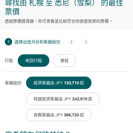
尋找由 札幌 至 悉尼（雪梨） 的最佳
票價
透過票價搜尋器，你可查看並比較符合你旅遊安排的票價。
1
選擇出發月份和客艙級別
2
3
行程
來回行程
單程
客艙級別
經濟客艙由 JPY
133,710
起
特選經濟客艙由 JPY
242,910
起
商務客艙由 JPY
386,720
起