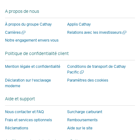
lien
une
nouvelle
nouvelle
nouvelle
ouvre
A propos de nous
ouvre
nouvelle
fenêtre
fenêtre
fenêtre
une
une
fenêtre
opérée
opérée
opérée
nouvell
À propos du groupe Cathay
Applis Cathay
nouvelle
opérée
par
par
par
fenêtre
Ouvrir
Ouvrir
Carrières
Relations avec les investisseurs
fenêtre
par
des
des
des
opérée
une
une
Notre engagement envers vous
opérée
des
parties
parties
parties
par
nouvelle
nouvelle
par
parties
externes
externes
externes
des
fenêtre
fenêtre
Politique de confidentialité client
des
externes
et
et
et
parties
parties
et
peut
peut
peut
externe
Mention légale et confidentialité
Conditions de transport de Cathay
externes
peut
ne
ne
ne
et
Ouvrir
Pacific
une
et
ne
pas
pas
pas
peut
Déclaration sur l’esclavage
Paramètres des cookies
nouvelle
moderne
peut
pas
appliquer
appliquer
appliquer
ne
fenêtre
ne
appliquer
les
les
les
pas
Aide et support
pas
les
mêmes
mêmes
mêmes
appliqu
appliquer
mêmes
politiques
politiques
politiques
les
Nous contacter et FAQ
Surcharge carburant
les
politiques
d’accessibilité
d’accessibilité
d’accessibilit
mêmes
Frais et services optionnels
Remboursements
mêmes
d’accessibilité
que
que
que
politiqu
Réclamations
Aide sur le site
politiques
que
Cathay
Cathay
Cathay
d’access
d’accessibilité
Cathay
Pacific
Pacific
Pacific
que