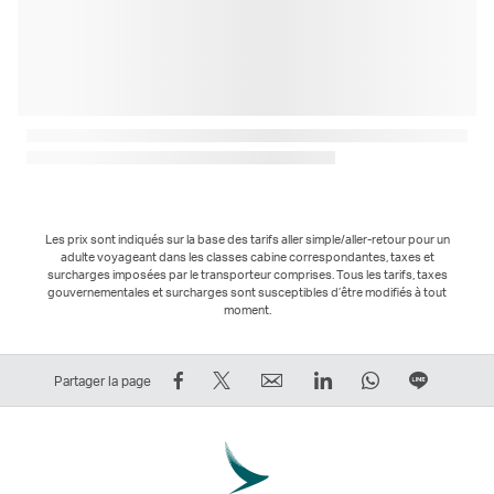
Les prix sont indiqués sur la base des tarifs aller simple/aller-retour pour un
adulte voyageant dans les classes cabine correspondantes, taxes et
surcharges imposées par le transporteur comprises. Tous les tarifs, taxes
gouvernementales et surcharges sont susceptibles d’être modifiés à tout
moment.
Partager
Tweeter
Email
LinkedIn
WhatsApp
Partage
Partager la page
sur
–
Le
Le
Le
sur
Facebook
Le
lien
lien
lien
Ligne
–
lien
ouvre
ouvre
ouvre
Le
Le
ouvre
une
une
une
lien