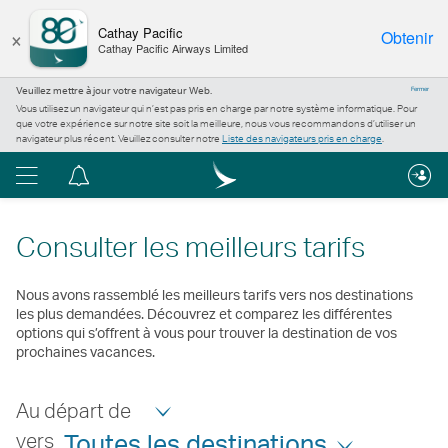
×
Cathay Pacific
Obtenir
Cathay Pacific Airways Limited
Veuillez mettre à jour votre navigateur Web.
Fermer
Vous utilisez un navigateur qui n’est pas pris en charge par notre système informatique. Pour
que votre expérience sur notre site soit la meilleure, nous vous recommandons d’utiliser un
navigateur plus récent. Veuillez consulter notre
Liste des navigateurs pris en charge
.
Menu
Centre
de
notification
Consulter les meilleurs tarifs
Nous avons rassemblé les meilleurs tarifs vers nos destinations
les plus demandées. Découvrez et comparez les différentes
options qui s’offrent à vous pour trouver la destination de vos
prochaines vacances.
Au départ de
vers
Toutes les destinations