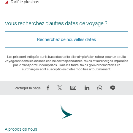
Tarif le plus bas
Vous recherchez d’autres dates de voyage ?
Recherchez de nouvelles dates
Les prix sont indiqués sur la base des tarifs aller simple/aller-retour pour un adulte
voyageant dans les classes cabine correspondantes, taxes et surcharges imposées
par le transporteur comprises. Tous les tarifs, taxes gouvernementales et
surcharges sont susceptibles d’être modifiés à tout moment.
Partager
Tweeter
Email
LinkedIn
WhatsApp
Partage
Partager la page
sur
–
Le
Le
Le
sur
Facebook
Le
lien
lien
lien
Ligne
–
lien
ouvre
ouvre
ouvre
Le
Le
ouvre
une
une
une
lien
lien
une
nouvelle
nouvelle
nouvelle
ouvre
A propos de nous
ouvre
nouvelle
fenêtre
fenêtre
fenêtre
une