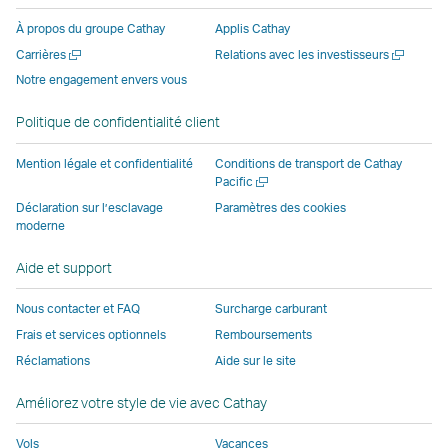
une
fenêtre
opérée
opérée
opérée
nouvell
À propos du groupe Cathay
Applis Cathay
nouvelle
opérée
par
par
par
fenêtre
Ouvrir
Ouvrir
Carrières
Relations avec les investisseurs
fenêtre
par
des
des
des
opérée
une
une
Notre engagement envers vous
opérée
des
parties
parties
parties
par
nouvelle
nouvelle
par
parties
externes
externes
externes
des
fenêtre
fenêtre
Politique de confidentialité client
des
externes
et
et
et
parties
parties
et
peut
peut
peut
externe
Mention légale et confidentialité
Conditions de transport de Cathay
externes
peut
ne
ne
ne
et
Ouvrir
Pacific
une
et
ne
pas
pas
pas
peut
Déclaration sur l’esclavage
Paramètres des cookies
nouvelle
moderne
peut
pas
appliquer
appliquer
appliquer
ne
fenêtre
ne
appliquer
les
les
les
pas
Aide et support
pas
les
mêmes
mêmes
mêmes
appliqu
appliquer
mêmes
politiques
politiques
politiques
les
Nous contacter et FAQ
Surcharge carburant
les
politiques
d’accessibilité
d’accessibilité
d’accessibilit
mêmes
Frais et services optionnels
Remboursements
mêmes
d’accessibilité
que
que
que
politiqu
Réclamations
Aide sur le site
politiques
que
Cathay
Cathay
Cathay
d’access
d’accessibilité
Cathay
Pacific
Pacific
Pacific
que
Améliorez votre style de vie avec Cathay
que
Pacific
Cathay
Cathay
Le
Pacific
Vols
Vacances