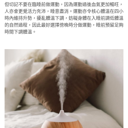
但切記不要在臨睡前做運動，因為運動過後血氣更加暢旺，
人亦會更覺活力充沛，睡意盡消。運動亦令核心體溫在四小
時內維持升勢，擾亂體溫下調，妨礙身體在入睡前調低體溫
的自然過程，因此最好選擇傍晚時分做運動，睡前預留足夠
時間下調體溫。