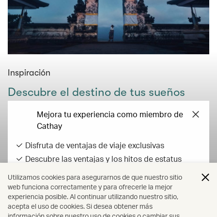
Inspiración
Descubre el destino de tus sueños
Encuentra inspiración en nuestras guías de viaje,
Mejora tu experiencia como miembro de
consejos e ideas, y empieze a planificar tu próxima
Cathay
aventura hoy mismo.
Disfruta de ventajas de viaje exclusivas
Más información
Descubre las ventajas y los hitos de estatus
Gana Asia Miles con tus gastos diarios
Utilizamos cookies para asegurarnos de que nuestro sitio
Todas las tarifas incluyen los impuestos y recargos determinados por
web funciona correctamente y para ofrecerle la mejor
experiencia posible. Al continuar utilizando nuestro sitio,
la compañía aérea Todas las tarifas, impuestos gubernamentales y
Iniciar sesión o registrarse
acepta el uso de cookies. Si desea obtener más
recargos pueden cambiar en cualquier momento.
información sobre nuestro uso de cookies o cambiar sus