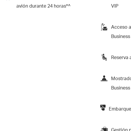
avión durante 24 horas*^
VIP
Acceso a
Business
Reserva 
Mostrado
Business
Embarque 
Gestión p