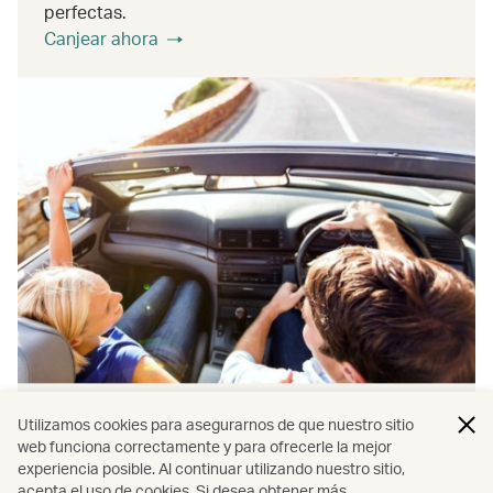
perfectas.
Canjear ahora
Alquiler de coches
Utilizamos cookies para asegurarnos de que nuestro sitio
web funciona correctamente y para ofrecerle la mejor
experiencia posible. Al continuar utilizando nuestro sitio,
Utiliza tus millas en transporte para crear un viaje
acepta el uso de cookies. Si desea obtener más