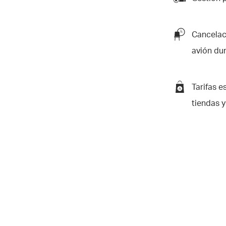
Cancelaci
avión du
Tarifas e
tiendas y