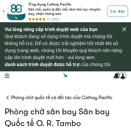
Vui lòng nâng cấp trình duyệt web của bạn
Quý khách đang sử dụng trình duyệt mà chúng tôi
không hỗ trợ. Để có được trải nghiệm tốt nhất khi sử
dụng trang web, chúng tôi khuyên quý khách nên nâng
cấp lên trình duyệt mới hơn - vui lòng xem
danh sách trình duyệt được hỗ trợ
của chúng tôi.
6
open navigation menu
Phòng chờ quốc tế và đối tác của Cathay Pacific
Phòng chờ sân bay Sân bay
Quốc tế O. R. Tambo