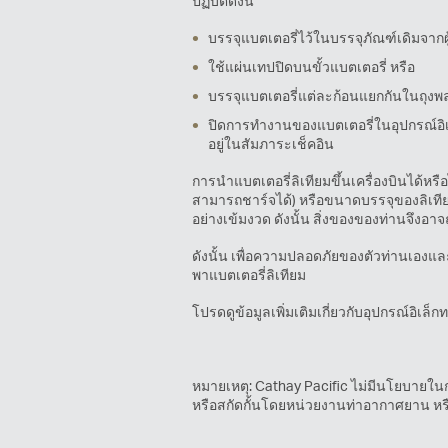
ปฏิบัติดังนี้
บรรจุแบตเตอรี่ไว้ในบรรจุภัณฑ์เดิมจากผู
ใช้แผ่นเทปปิดบนขั้วแบตเตอรี่ หรือ
บรรจุแบตเตอรี่แต่ละก้อนแยกกันในถุงพล
ปิดการทำงานของแบตเตอรี่ในอุปกรณ์อิเล็ก
อยู่ในสัมภาระเช็คอิน
การนำแบตเตอรี่ลิเทียมขึ้นเครื่องบินได้หรื
สามารถชาร์จได้) หรือขนาดบรรจุของลิเทีย
อย่างเข้มงวด ดังนั้น สิ่งของของท่านจึงอาจ
ดังนั้น เพื่อความปลอดภัยของตัวท่านเองแ
พาแบตเตอรี่ลิเทียม
โปรดดูข้อมูลเพิ่มเติมเกี่ยวกับอุปกรณ์อิเล
หมายเหตุ: Cathay Pacific ไม่มีนโยบายในกา
หรือสกัดกั้นโดยหน่วยงานท่าอากาศยาน หรื