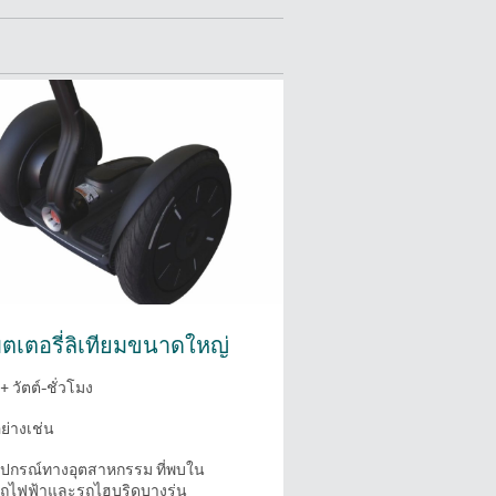
ตเตอรี่ลิเทียมขนาดใหญ่
 วัตต์-ชั่วโมง
อย่างเช่น
ุปกรณ์ทางอุตสาหกรรม ที่พบใน
ถไฟฟ้าและรถไฮบริดบางรุ่น