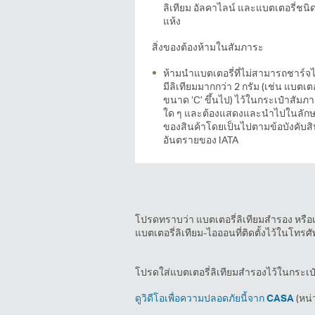
ลิเทียม อัลคาไลน์ และแบตเตอรี่ชนิ
แห้ง
สิ่งของต้องห้ามในสัมภาระ
ห้ามนำแบตเตอรี่ที่ไม่สามารถชาร์จได
มีลิเทียมมากกว่า 2 กรัม (เช่น แบตเตอ
ขนาด ‘C’ ขึ้นไป) ไว้ในกระเป๋าสัมภ
ใด ๆ และต้องแสดงและนำไปในลัก
ของสินค้าโดยเป็นไปตามข้อบังคับสิ
อันตรายของ IATA
โปรดทราบว่า แบตเตอรี่ลิเทียมสำรอง หรือเ
แบตเตอรี่ลิเทียม-ไอออนที่ติดตั้งไว้ในโทรศั
โปรดใส่แบตเตอรี่ลิเทียมสำรองไว้ในกระเป
ดูวิดีโอเพื่อความปลอดภัยนี้จาก CASA
(หน่