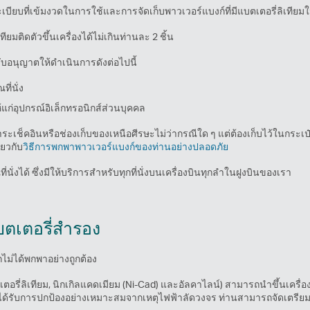
บียบที่เข้มงวดในการใช้และการจัดเก็บพาวเวอร์แบงก์ที่มีแบตเตอรี่ลิเทียมใ
มติดตัวขึ้นเครื่องได้ไม่เกินท่านละ 2 ชิ้น
ับอนุญาตให้ดำเนินการดังต่อไปนี้
ี่นั่ง
้แก่อุปกรณ์อิเล็กทรอนิกส์ส่วนบุคคล
ะเช็คอินหรือช่องเก็บของเหนือศีรษะไม่ว่ากรณีใด ๆ แต่ต้องเก็บไว้ในกระเป๋านํ
่ยวกับ
วิธีการพกพาพาวเวอร์แบงก์ของท่านอย่างปลอดภัย
ั่งได้ ซึ่งมีให้บริการสำหรับทุกที่นั่งบนเครื่องบินทุกลําในฝูงบินของเรา
ตเตอรี่สำรอง
กไม่ได้พกพาอย่างถูกต้อง
ตเตอรี่ลิเทียม, นิกเกิลแคดเมียม (Ni-Cad) และอัลคาไลน์) สามารถนำขึ้นเคร
ต้องได้รับการปกป้องอย่างเหมาะสมจากเหตุไฟฟ้าลัดวงจร ท่านสามารถจัดเตรียม