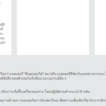
ด
้ที่
รี่
าระ
ษณะ
นค้า
รียกว่าแบตเตอรี่ "ที่ถอดออกได้" หมายถึง แบตเตอรี่ที่จัดเก็บแยกต่างหากแ
พท์มือถือ คอมพิวเตอร์แล็ปท็อป และอุปกรณ์อื่น ๆ
๋าสัมภาระถือขึ้นเครื่องของท่าน โดยปฏิบัติตามคำแนะนำข้างต้น
วยงานด้านความปลอดภัยการบินพลเรือน) เพื่อทราบเพิ่มเติมเกี่ยวกับการเดิ