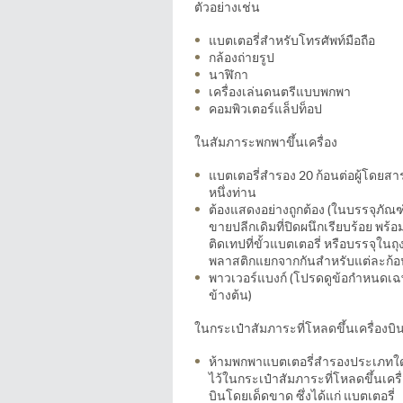
ตัวอย่างเช่น
แบตเตอรี่สำหรับโทรศัพท์มือถือ
กล้องถ่ายรูป
นาฬิกา
เครื่องเล่นดนตรีแบบพกพา
คอมพิวเตอร์แล็ปท็อป
ในสัมภาระพกพาขึ้นเครื่อง
แบตเตอรี่สำรอง 20 ก้อนต่อผู้โดยสา
หนึ่งท่าน
ต้องแสดงอย่างถูกต้อง (ในบรรจุภัณฑ
ขายปลีกเดิมที่ปิดผนึกเรียบร้อย พร้อ
ติดเทปที่ขั้วแบตเตอรี่ หรือบรรจุในถุ
พลาสติกแยกจากกันสำหรับแต่ละก้อ
พาวเวอร์แบงก์ (โปรดดูข้อกําหนดเ
ข้างต้น)
ในกระเป๋าสัมภาระที่โหลดขึ้นเครื่องบิ
ห้ามพกพาแบตเตอรี่สํารองประเภทใ
ไว้ในกระเป๋าสัมภาระที่โหลดขึ้นเครื
บินโดยเด็ดขาด ซึ่งได้แก่ แบตเตอรี่