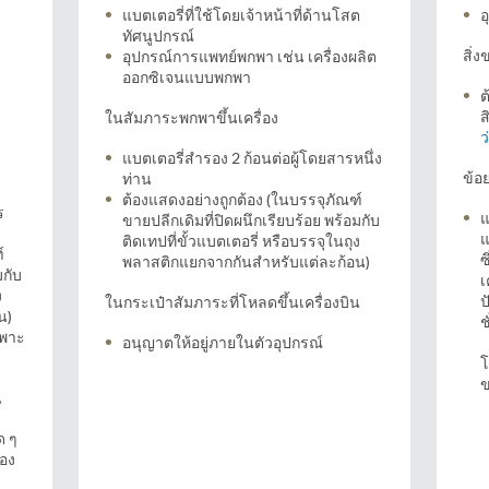
แบตเตอรี่ที่ใช้โดยเจ้าหน้าที่ด้านโสต
อ
ทัศนูปกรณ์
สิ่
อุปกรณ์การแพทย์พกพา เช่น เครื่องผลิต
ออกซิเจนแบบพกพา
ต
ส
ในสัมภาระพกพาขึ้นเครื่อง
ว
แบตเตอรี่สำรอง 2 ก้อนต่อผู้โดยสารหนึ่ง
ข้อ
ท่าน
ต้องแสดงอย่างถูกต้อง (ในบรรจุภัณฑ์
ร
แ
ขายปลีกเดิมที่ปิดผนึกเรียบร้อย พร้อมกับ
แ
ติดเทปที่ขั้วแบตเตอรี่ หรือบรรจุในถุง
์
ซ
พลาสติกแยกจากกันสำหรับแต่ละก้อน)
มกับ
เ
ง
ป
ในกระเป๋าสัมภาระที่โหลดขึ้นเครื่องบิน
น)
ช
ฉพาะ
อนุญาตให้อยู่ภายในตัวอุปกรณ์
โ
ข
น
ด ๆ
่อง