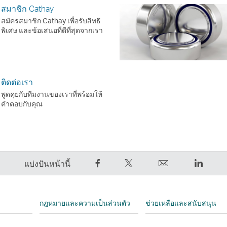
สมาชิก Cathay
สมัครสมาชิก Cathay เพื่อรับสิทธิ
พิเศษ และข้อเสนอที่ดีที่สุดจากเรา
ติดต่อเรา
พูดคุยกับทีมงานของเราที่พร้อมให้
คำตอบกับคุณ
การ
การ
ส่ง
Linked
แบ่งปันหน้านี้
แชร์
Tweet
ต่อ
ลิงก์
บน
ข้อมูล
ให้
จะ
Facebook
นี้
เพื่อน
เปิด
กฎหมายและความเป็นส่วนตัว
ช่วยเหลือและสนับสนุน
–
–
ลิงก์
ขึ้น
ลิงก์
ลิงก์
จะ
ใน