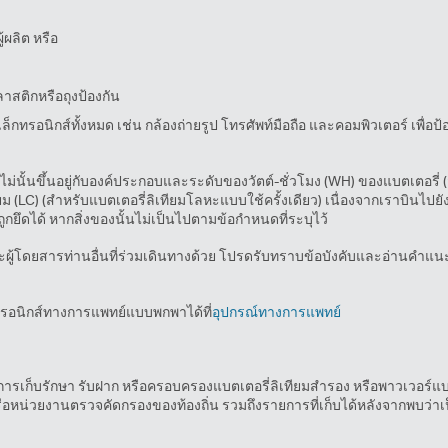
้ผลิต หรือ
าสติกหรือถุงป้องกัน
ทรอนิกส์ทั้งหมด เช่น กล้องถ่ายรูป โทรศัพท์มือถือ และคอมพิวเตอร์ เพื่อป้อ
อไม่นั้นขึ้นอยู่กับองค์ประกอบและระดับของวัตต์-ชั่วโมง (WH) ของแบตเตอรี่ 
ม (LC) (สำหรับแบตเตอรี่ลิเทียมโลหะแบบใช้ครั้งเดียว) เนื่องจากเราบินไ
ถูกยึดได้ หากสิ่งของนั้นไม่เป็นไปตามข้อกำหนดที่ระบุไว้
ละผู้โดยสารท่านอื่นที่ร่วมเดินทางด้วย โปรดรับทราบข้อบังคับและอ่านคำแน
็กทรอนิกส์ทางการแพทย์แบบพกพาได้ที่
อุปกรณ์ทางการแพทย์
รเก็บรักษา รับฝาก หรือครอบครองแบตเตอรี่ลิเทียมสํารอง หรือพาวเวอร์แบงก์ที
อหน่วยงานตรวจคัดกรองของท้องถิ่น รวมถึงรายการที่เก็บได้หลังจากพบว่าเป