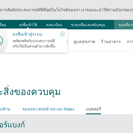
องการสัมผัสประสบการณ์ที่ดีที่สุดในเว็บไซต์ของเรา เราขอแนะนำให้ท่านอัปเกรดเบรา
ศูนย์
ตือน
ลงชื่อเข้าใช้
ลงทะเบียน
ช่วยเหลือและสนับสนุน
จองเที่ยว
การ
ปิด
ลงชื่อเข้าสู่ระบบ
แจ้ง
เตือน
เพลิดเพลินกับประสบการณ์ที่
เที่ยวบิน
วันหยุด
ช้อปปิ้ง
ดูแลสุขภาพ
ร้านอาหาร
กา
ปรับให้เป็นส่วนตัวมากยิ่งขึ้น
ะสิ่งของควบคุม
้องห้าม
ของเหลว สเปรย์ เจล และวัสดุผง
แบตเตอรี่
ร์แบงก์