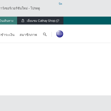
ปิด
ว์เซอร์เวอร์ชันใหม่ - โปรดดู
บินเดินทาง
เยี่ยมชม Cathay Shop
เปิด
ใน
ค้นหา
หน้าต่าง
รชำระเงิน
สมาชิกภาพ
Cathay
ใหม่
Pacific