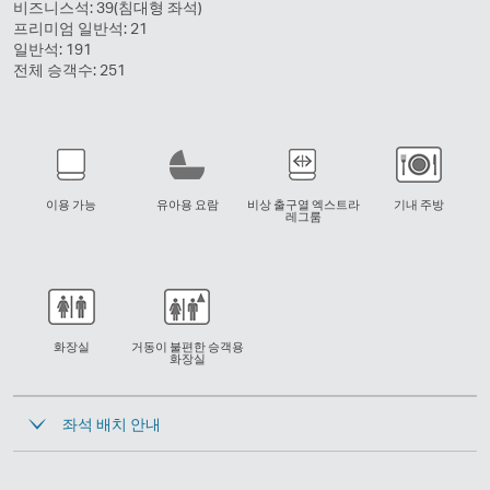
비즈니스석: 39(침대형 좌석)
300
프리미엄 일반석: 21
구
일반석: 191
성
전체 승객수: 251
이용 가능
유아용 요람
비상 출구열 엑스트라
기내 주방
레그룸
화장실
거동이 불편한 승객용
화장실
좌석 배치 안내