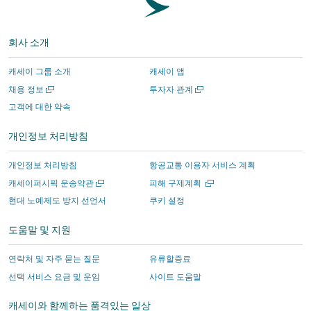
유
–
사
사
함
사
–
외
에
에
께
에
회사 소개
외
부
서
서
하
서
부
타
운
운
기
운
캐세이 그룹 소개
캐세이 앱
타
사
영
영
외
영
새
새
채용 정보
투자자 관계
사
에
하
하
부
하
창
창
고객에 대한 약속
에
서
는
는
타
는
에
에
서
운
사
사
사
사
서
서
개인정보 처리방침
열
열
운
영
이
이
에
이
기
기
영
하
트
트
서
트
개인정보 처리방침
항공교통 이용자 서비스 계획
하
는
의
의
운
의
새
새
캐세이퍼시픽 운송약관
피해 구제계획
는
사
새
새
영
새
창
창
현대 노예제도 방지 선언서
쿠키 설정
에
에
사
이
창
창
하
창
서
서
이
트
에
에
는
에
도움말 및 지원
열
열
트
의
서
서
사
서
기
기
의
새
링
링
이
링
연락처 및 자주 묻는 질문
유류할증료
새
창
크
크
트
크
선택 서비스 요금 및 운임
사이트 도움말
창
에
가
가
의
가
캐세이와 함께하는 품격있는 일상
에
서
열
열
새
열