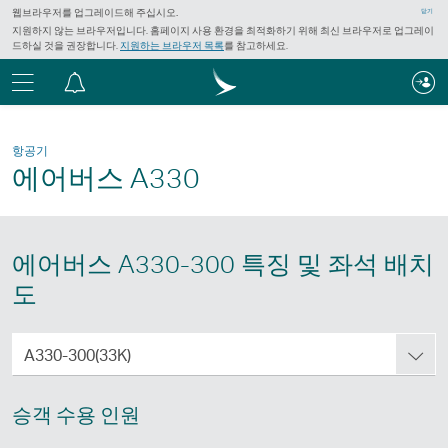
웹브라우저를 업그레이드해 주십시오.
닫기
지원하지 않는 브라우저입니다. 홈페이지 사용 환경을 최적화하기 위해 최신 브라우저로 업그레이
드하실 것을 권장합니다.
지원하는 브라우저 목록
를 참고하세요.
메
알
뉴
림
센
항공기
터
에어버스 A330
에어버스 A330-300 특징 및 좌석 배치
도
에
A330-300(33K)
어
버
승객 수용 인원
스
A330-