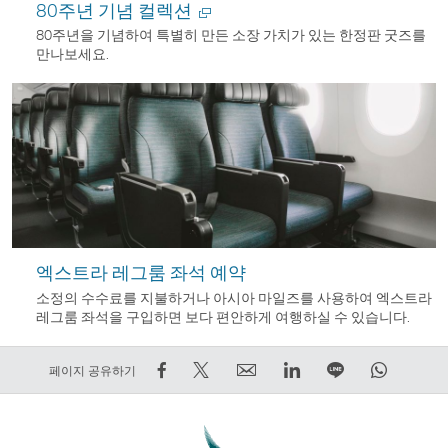
80주년 기념 컬렉션
80주년을 기념하여 특별히 만든 소장 가치가 있는 한정판 굿즈를
만나보세요.
새
창
에
서
열
기
엑스트라 레그룸 좌석 예약
소정의 수수료를 지불하거나 아시아 마일즈를 사용하여 엑스트라
레그룸 좌석을 구입하면 보다 편안하게 여행하실 수 있습니다.
Facebook
트
Email
LinkedIn
라
WhatsA
페이지 공유하기
에
윗
외
외
인
외
서
하
부
부
에
부
공
기
타
타
서
타