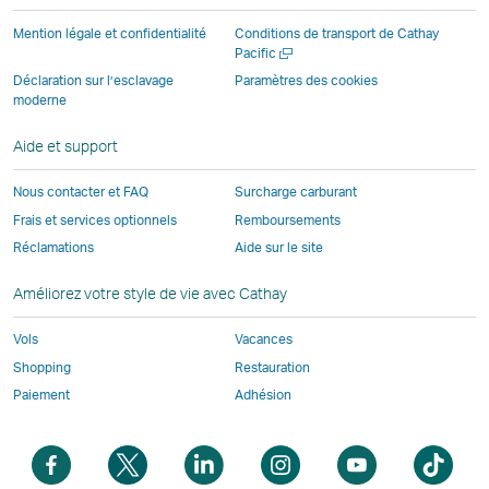
parties
et
peut
peut
peut
externe
Mention légale et confidentialité
Conditions de transport de Cathay
externes
peut
ne
ne
ne
et
Ouvrir
Pacific
une
et
ne
pas
pas
pas
peut
Déclaration sur l’esclavage
Paramètres des cookies
nouvelle
moderne
peut
pas
appliquer
appliquer
appliquer
ne
fenêtre
ne
appliquer
les
les
les
pas
Aide et support
pas
les
mêmes
mêmes
mêmes
appliqu
appliquer
mêmes
politiques
politiques
politiques
les
Nous contacter et FAQ
Surcharge carburant
les
politiques
d’accessibilité
d’accessibilité
d’accessibilit
mêmes
Frais et services optionnels
Remboursements
mêmes
d’accessibilité
que
que
que
politiqu
Réclamations
Aide sur le site
politiques
que
Cathay
Cathay
Cathay
d’access
d’accessibilité
Cathay
Pacific
Pacific
Pacific
que
Améliorez votre style de vie avec Cathay
que
Pacific
Cathay
Cathay
Le
Pacific
Vols
Vacances
Pacific
lien
Shopping
Restauration
Le
ouvre
Paiement
Adhésion
lien
une
ouvre
nouvelle
Ouvrir
Ouvrir
Ouvrir
Ouvrir
Ouvrir
Ouvr
une
fenêtre
une
une
une
une
une
une