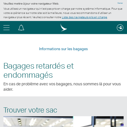
Veuillez mettre à jour votre navigateur Web.
Fermer
Vous utilisez un navigateur qui n’est pas pris en charge par notre système informatique. Pour que
votre expérience sur notre site soit la meilleure, nous vous recommandons d’utiliser un
navigateur plus récent. Veuillez consulter notre
Liste des navigateurs pris en charge
.
Menu
Centre
de
notification
Informations sur les bagages
Bagages retardés et
endommagés
En cas de problème avec vos bagages, nous sommes là pour vous
aider.
Trouver votre sac