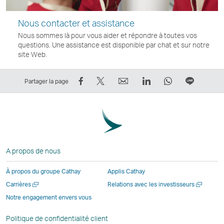
Nous contacter et assistance
Nous sommes là pour vous aider et répondre à toutes vos
questions. Une assistance est disponible par chat et sur notre
site Web.
Partager
Tweeter
Email
LinkedIn
WhatsApp
Partage
Partager la page
sur
–
Le
Le
Le
sur
Facebook
Le
lien
lien
lien
Ligne
–
lien
ouvre
ouvre
ouvre
Le
Le
ouvre
une
une
une
lien
lien
une
nouvelle
nouvelle
nouvelle
ouvre
A propos de nous
ouvre
nouvelle
fenêtre
fenêtre
fenêtre
une
une
fenêtre
opérée
opérée
opérée
nouvell
À propos du groupe Cathay
Applis Cathay
nouvelle
opérée
par
par
par
fenêtre
Ouvrir
Ouvrir
Carrières
Relations avec les investisseurs
fenêtre
par
des
des
des
opérée
une
une
Notre engagement envers vous
opérée
des
parties
parties
parties
par
nouvelle
nouvelle
par
parties
externes
externes
externes
des
fenêtre
fenêtre
Politique de confidentialité client
des
externes
et
et
et
parties