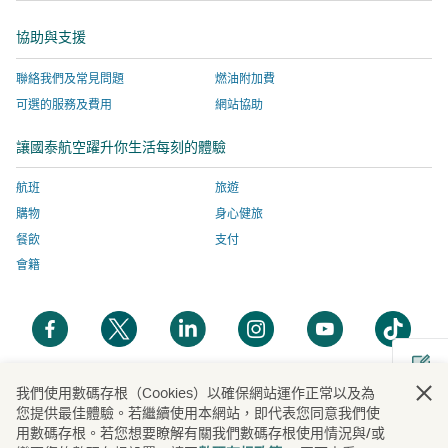
窗
啟，
開
站
網
協助與支援
有
啟，
服
站
關
有
務
服
聯絡我們及常見問題
燃油附加費
網
關
由
務
可選的服務及費用
網站協助
站
網
外
由
服
站
部
外
讓國泰航空躍升你生活每刻的體驗
務
服
營
部
由
務
運
營
航班
旅遊
外
由
商
運
購物
身心健旅
部
外
提
商
餐飲
支付
營
部
供，
提
會籍
運
營
並
供，
商
運
可
並
開
開
開
開
開
開
提
商
能
可
啟
啟
啟
啟
啟
啟
供，
提
與
能
新
新
新
新
新
新
並
供，
國
與
視
視
視
視
視
視
我們使用數碼存根（Cookies）以確保網站運作正常以及為
開
可
並
泰
國
您提供最佳體驗。若繼續使用本網站，即代表您同意我們使
窗
窗
窗
窗
窗
窗
啟
能
可
航
泰
用數碼存根。若您想要瞭解有關我們數碼存根使用情況與/或
新