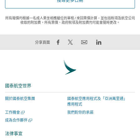
所有報價均根據一名成人乘坐相應艙位的單程 / 來回票價計算，並包括稅項及航空公司
收取的附加費。所有票價、政府稅項及附加費均可能會隨時更改。
在
在
電
LinkedIn
分享頁面
Facebook
Twitter
郵
領
上
發
連
英
分
出
結
連
享
推
將
結
–
文
於
將
國泰航空世界
連
–
新
於
結
連
視
新
關於國泰航空集團
國泰航空應用程式及「亞洲萬里通」
將
結
窗
視
應用程式
於
將
開
窗
開
工作機會
我們對你的承諾
新
於
啟，
開
啟
開
成為合作夥伴
視
新
有
啟，
新
啟
視
窗
視
關
有
新
法律事宜
窗
視
開
窗
網
關