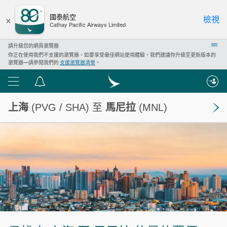
×
國泰航空
檢視
Cathay Pacific Airways Limited
請升級您的網頁瀏覽器
關閉
你正在使用我們不支援的瀏覽器。如要享受最佳網站使用體驗，我們建議你升級至更新版本的
瀏覽器—請參閱我們的
支援瀏覽器清單
。
功
通
能
告
上海
(PVG / SHA) 至
馬尼拉
(MNL)
表
中
心