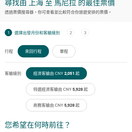
尋找由 上海 至 馬尼拉 的最佳票價
透過票價搜尋器，你可查看並比較符合你旅遊安排的票價。
1
選擇出發月份和客艙級別
2
3
行程
來回行程
單程
客艙級別
經濟客艙由 CNY
2,051
起
特選經濟客艙由 CNY
5,928
起
商務客艙由 CNY
5,928
起
您希望在何時前往？