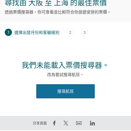
尋找由 大阪 至 上海 的最佳票價
透過票價搜尋器，你可查看並比較符合你旅遊安排的票價。
1
選擇出發月份和客艙級別
2
3
我們未能載入票價搜尋器。
改為嘗試搜尋航班。
搜尋航班
在
在
電
LinkedIn
分享頁面
Facebook
Twitter
郵
領