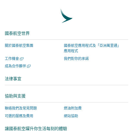
上
發
連
英
分
出
結
連
享
推
將
結
–
文
於
將
國泰航空世界
連
–
新
於
結
連
視
新
關於國泰航空集團
國泰航空應用程式及「亞洲萬里通」
將
結
窗
視
應用程式
於
將
開
窗
開
工作機會
我們對你的承諾
新
於
啟，
開
啟
開
成為合作夥伴
視
新
有
啟，
新
啟
視
窗
視
關
有
新
法律事宜
窗
視
開
窗
網
關
窗
啟，
開
站
網
協助與支援
有
啟，
服
站
關
有
務
服
聯絡我們及常見問題
燃油附加費
網
關
由
務
可選的服務及費用
網站協助
站
網
外
由
服
站
部
外
讓國泰航空躍升你生活每刻的體驗