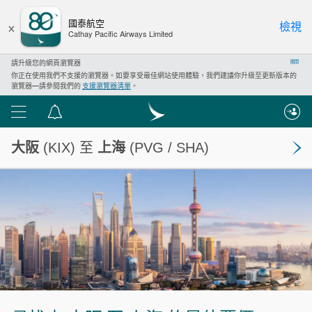
×
國泰航空
檢視
Cathay Pacific Airways Limited
請升級您的網頁瀏覽器
關閉
你正在使用我們不支援的瀏覽器。如要享受最佳網站使用體驗，我們建議你升級至更新版本的
瀏覽器—請參閱我們的
支援瀏覽器清單
。
功
通
能
告
大阪
(KIX) 至
上海
(PVG / SHA)
表
中
心