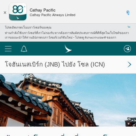
×
Cathay Pacific
ดู
Cathay Pacific Airways Limited
โปรดอัพเกรดเว็บเบราว์เซอร์ของคุณ
ปิด
ท่านกำลังใช้เบราว์เซอร์ที่เราไม่รองรับ หากต้องการสัมผัสประสบการณ์ที่ดีที่สุดในเว็บไซต์ของเรา
เราขอแนะนำให้ท่านอัปเกรดเบราว์เซอร์เวอร์ชันใหม่ - โปรดดู #checkholder# ของเรา
เมนู
ศูนย์
การ
โจฮันเนสเบิร์ก
(JNB) ไปยัง
โซล
(ICN)
แจ้ง
เตือน