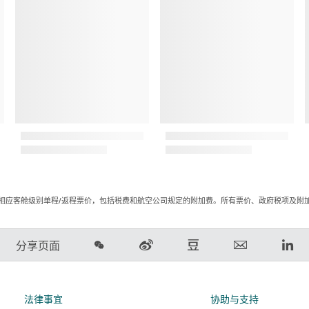
相应客舱级别单程/返程票价，包括税费和航空公司规定的附加费。所有票价、政府税项及附
在
在
在
电
Lin
分享页面
微
新
豆
子
领
信
浪
瓣
邮
英
上
微
上
件
链
法律事宜
协助与支持