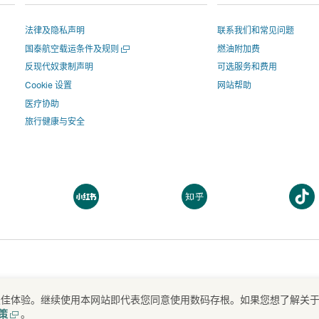
分
博
分
链
接
享
上
享
接
将
法律及隐私声明
联系我们和常见问题
分
-
将
在
打
国泰航空载运条件及规则
燃油附加费
享
链
在
新
开
-
接
新
窗
反现代奴隶制声明
可选服务和费用
一
链
将
窗
口
Cookie 设置
网站帮助
个
新
接
在
口
打
医疗协助
窗
将
新
打
开
旅行健康与安全
口
在
窗
开，
进
新
口
进
入
窗
打
入
由
口
开，
由
外
打
打
打
打
进
外
部
开
开
开
开，
入
部
机
一
一
一
进
由
机
构
个
个
个
入
外
构
运
新
新
新
由
部
运
营
窗
窗
窗
外
机
营
的
口
口
口
打
提供最佳体验。继续使用本网站即代表您同意使用数码存根。如果您想了解关
Airways Limited 京ICP备09072568号
京公网安备 11010502033296号
开
部
构
的
网
打
策
。
一