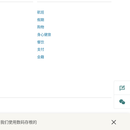
航班
假期
购物
身心健旅
餐饮
，
支付
会籍
打
开
一
个
新
窗
口
于我们使用数码存根的