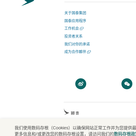
关于国泰集团
国泰应用程序
打
工作机会
开
投资者关系
一
我们对你的承诺
个
新
打
成为合作夥伴
窗
开
口
一
个
新
窗
打
口
开
一
个
打
新
开
窗
一
口
我们使用数码存根（Cookies）以确保网站正常工作并为您
版权所有
©
國泰航空有限公司
Cathay Pacific 
个
更多信息和/或更改您的数码存根设置，请访问我们的
数码存根政