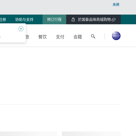
关闭
注册
协助与支持
预订行程
於国泰品味商城购物
打
开
关
搜
一
闭
。
物
身心健旅
餐饮
支付
会籍
索
个
新
国
窗
泰
口
航
空