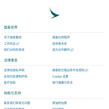
信
浪
瓣
邮
英
接
上
微
上
件
链
将
分
博
分
链
接
在
享
上
享
接
将
新
国泰世界
分
-
将
在
窗
享
链
在
新
口
关于国泰集团
国泰应用程序
-
接
新
窗
打
打
工作机会
投资者关系
链
将
窗
口
开，
开
打
我们对你的承诺
成为合作夥伴
接
在
口
打
进
一
开
将
新
打
开，
入
个
一
法律事宜
新
在
窗
开，
进
由
个
窗
新
新
口
进
入
外
口
打
法律及隐私声明
国泰航空载运条件及规则
窗
窗
打
入
由
部
开
口
反现代奴隶制声明
Cookie 设置
一
口
开，
由
外
机
医疗协助
旅行健康与安全
个
打
进
外
部
构
新
开，
入
部
机
运
窗
协助与支持
口
进
由
机
构
营
入
外
构
运
的
联系我们和常见问题
燃油附加费