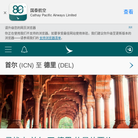
×
国泰航空
查看
Cathay Pacific Airways Limited
请升级您的网页浏览器
关闭
你正在使用我们不支持的浏览器。如要享受最佳网站使用体验，我们建议你升级至更新版本的
浏览器——请参阅我们的
支持浏览器清单
。
功
通
能
知
首尔
(ICN) 至
德里
(DEL)
列
中
表
心