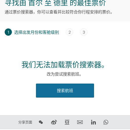
寻找由 首尔 至 德里 的最佳票价
通过票价搜索器，你可以查看并比较符合你行程安排的票价。
1
选择出发月份和客舱级别
2
3
我们无法加载票价搜索器。
改为尝试搜索航班。
搜索航班
在
在
在
电
LinkedIn
WhatsAp
分享页面
微
新
豆
子
领
链