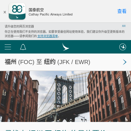
×
国泰航空
查看
Cathay Pacific Airways Limited
请升级您的网页浏览器
关闭
你正在使用我们不支持的浏览器。如要享受最佳网站使用体验，我们建议你升级至更新版本的
浏览器——请参阅我们的
支持浏览器清单
。
功
通
能
知
福州
(FOC) 至
纽约
(JFK / EWR)
列
中
表
心