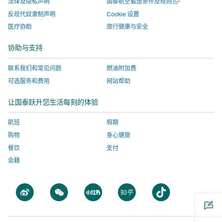
口
打
法律及隐私声明
国泰航空载运条件及规则
窗
窗
打
入
由
部
开
口
反现代奴隶制声明
Cookie 设置
一
口
开，
由
外
机
医疗协助
旅行健康与安全
个
打
进
外
部
构
新
开，
入
部
机
运
窗
协助与支持
口
进
由
机
构
营
入
外
构
运
的
联系我们和常见问题
燃油附加费
由
部
运
营
网
可选服务和费用
网站帮助
外
机
营
的
站，
让国泰跃升您生活每刻的体验
部
构
的
网
该
机
运
网
站，
网
航班
假期
构
营
站，
该
站
购物
身心健旅
运
的
该
网
不
餐饮
支付
营
网
网
站
一
会籍
的
站，
站
不
定
网
该
不
一
会
站，
网
一
定
采
打
打
打
打
打
该
站
定
会
用
开
开
开
开
开
网
不
会
采
与
一
一
一
一
一