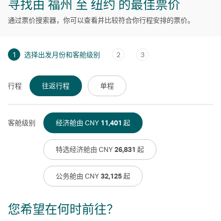
寻找由 福州 至 纽约 的最佳票价
通过票价搜索器，你可以查看并比较符合你行程安排的票价。
1
选择出发月份和客舱级别
2
3
行程
往返行程
单程
客舱级别
经济舱由 CNY
11,401
起
特选经济舱由 CNY
26,831
起
公务舱由 CNY
32,125
起
您希望在何时前往？