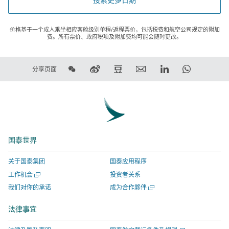
价格基于一个成人乘坐相应客舱级别单程/返程票价，包括税费和航空公司规定的附加
费。所有票价、政府税项及附加费均可能会随时更改。
在
在
在
电
LinkedIn
WhatsAp
分享页面
微
新
豆
子
领
链
信
浪
瓣
邮
英
接
上
微
上
件
链
将
分
博
分
链
接
在
享
上
享
接
将
新
国泰世界
分
-
将
在
窗
享
链
在
新
口
关于国泰集团
国泰应用程序
-
接
新
窗
打
打
工作机会
投资者关系
链
将
窗
口
开，
开
打
我们对你的承诺
成为合作夥伴
接
在
口
打
进
一
开
将
新
打
开，
入
个
一
法律事宜
新
在
窗
开，
进
由
个
窗
新
新
口
进
入
外