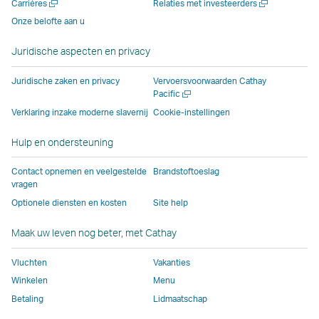
Nieuw
Nieuw
Carrières
Relaties met investeerders
venster
dat
dat
wordt
wordt
venster
venster
venster
Onze belofte aan u
dat
wordt
wordt
beheerd
beheerd
dat
openen
openen
wordt
beheerd
beheerd
door
door
wordt
Juridische aspecten en privacy
beheerd
door
door
externe
externe
beheerd
door
externe
externe
partijen.
partijen.
door
Juridische zaken en privacy
Vervoersvoorwaarden Cathay
externe
partijen.
partijen.
Hier
Hier
externe
Nieuw
Pacific
venster
partijen.
Mogelijk
Hier
geldt
geldt
partijen.
Verklaring inzake moderne slavernij
Cookie-instellingen
openen
Mogelijk
geldt
geldt
mogelijk
mogelijk
Hier
Hulp en ondersteuning
geldt
hier
mogelijk
een
een
geldt
hier
een
een
ander
ander
mogelijk
Contact opnemen en veelgestelde
Brandstoftoeslag
een
ander
ander
toegankelijkheidsbe
toegankelijkhe
een
vragen
ander
toegankelijkheidsbeleid
toegankelijkheidsbeleid
dan
dan
ander
Optionele diensten en kosten
Site help
toegankelijkheidsbeleid
dan
dan
voor
voor
toegankel
dan
voor
voor
Cathay
Cathay
dan
Maak uw leven nog beter, met Cathay
voor
Cathay
Cathay
Pacific.
Pacific.
voor
Vluchten
Vakanties
Cathay
Pacific
Pacific.
Cathay
Pacific
Deze
Pacific.
Winkelen
Menu
Deze
link
Betaling
Lidmaatschap
link
opent