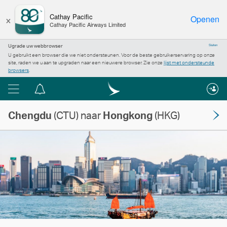
×
Cathay Pacific
Openen
Cathay Pacific Airways Limited
Ugrade uw webbrowser
Sluiten
U gebruikt een browser die we niet ondersteunen. Voor de beste gebruikerservaring op onze
site, raden we u aan te upgraden naar een nieuwere browser. Zie onze
lijst met ondersteunde
browsers
.
Menu
Berichtencentrum
Chengdu
(CTU) naar
Hongkong
(HKG)