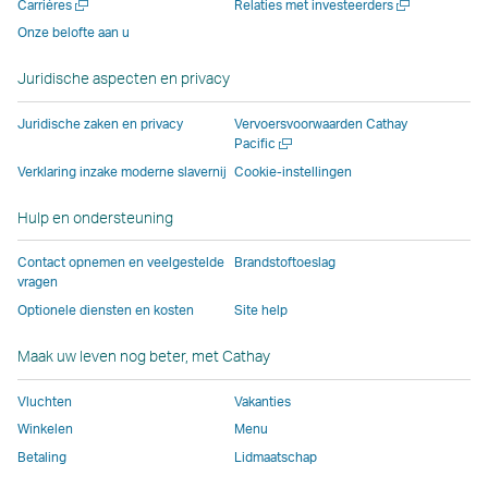
Nieuw
Nieuw
Carrières
Relaties met investeerders
venster
dat
dat
wordt
wordt
venster
venster
venster
Onze belofte aan u
dat
wordt
wordt
beheerd
beheerd
dat
openen
openen
wordt
beheerd
beheerd
door
door
wordt
Juridische aspecten en privacy
beheerd
door
door
externe
externe
beheerd
door
externe
externe
partijen.
partijen.
door
Juridische zaken en privacy
Vervoersvoorwaarden Cathay
externe
partijen.
partijen.
Hier
Hier
externe
Nieuw
Pacific
venster
partijen.
Mogelijk
Hier
geldt
geldt
partijen.
Verklaring inzake moderne slavernij
Cookie-instellingen
openen
Mogelijk
geldt
geldt
mogelijk
mogelijk
Hier
Hulp en ondersteuning
geldt
hier
mogelijk
een
een
geldt
hier
een
een
ander
ander
mogelijk
Contact opnemen en veelgestelde
Brandstoftoeslag
een
ander
ander
toegankelijkheidsbe
toegankelijkhe
een
vragen
ander
toegankelijkheidsbeleid
toegankelijkheidsbeleid
dan
dan
ander
Optionele diensten en kosten
Site help
toegankelijkheidsbeleid
dan
dan
voor
voor
toegankel
dan
voor
voor
Cathay
Cathay
dan
Maak uw leven nog beter, met Cathay
voor
Cathay
Cathay
Pacific.
Pacific.
voor
Vluchten
Vakanties
Cathay
Pacific
Pacific.
Cathay
Pacific
Deze
Pacific.
Winkelen
Menu
Deze
link
Betaling
Lidmaatschap
link
opent