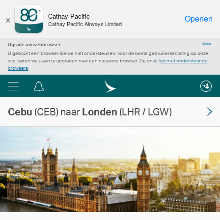
×
Cathay Pacific
Openen
Cathay Pacific Airways Limited
Ugrade uw webbrowser
Sluiten
U gebruikt een browser die we niet ondersteunen. Voor de beste gebruikerservaring op onze
site, raden we u aan te upgraden naar een nieuwere browser. Zie onze
lijst met ondersteunde
browsers
.
Menu
Berichtencentrum
Cebu
(CEB) naar
Londen
(LHR / LGW)