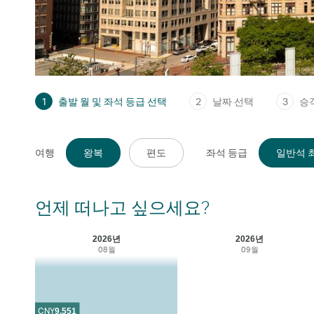
1
출발 월 및 좌석 등급 선택
2
날짜 선택
3
승
여행
왕복
편도
좌석 등급
일반석 최
언제 떠나고 싶으세요?
2026년
2026년
08월
09월
CNY
9,551