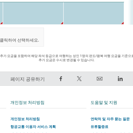
 클릭하여 선택하세요.
추가 요금을 포함하여 해당 좌석 등급으로 여행하는 성인 1명의 편도/왕복 여행 요금을 기준으로 
추가 요금은 수시로 변경될 수 있습니다.
Facebook
트
Email
Link
페이지 공유하기
에
윗
외
외
서
하
부
부
공
기
타
타
개인정보 처리방침
도움말 및 지원
유
–
사
사
–
외
에
에
개인정보 처리방침
연락처 및 자주 묻는 질문
외
부
서
서
항공교통 이용자 서비스 계획
유류할증료
부
타
운
운