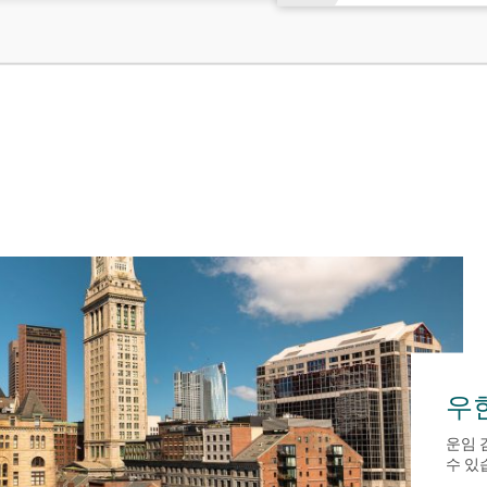
우
운임 
수 있