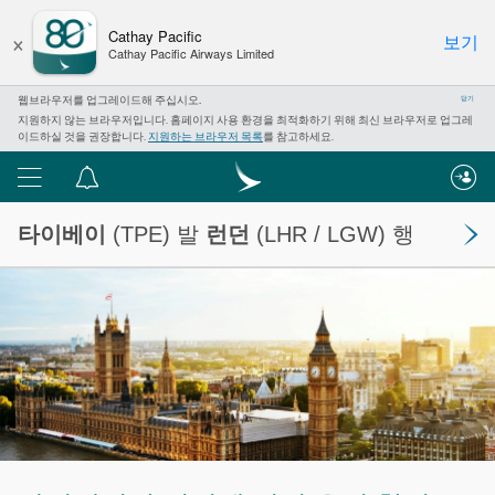
×
Cathay Pacific
보기
Cathay Pacific Airways Limited
웹브라우저를 업그레이드해 주십시오.
닫기
지원하지 않는 브라우저입니다. 홈페이지 사용 환경을 최적화하기 위해 최신 브라우저로 업그레
이드하실 것을 권장합니다.
지원하는 브라우저 목록
를 참고하세요.
메
알
뉴
림
타이베이
(TPE) 발
런던
(LHR / LGW) 행
센
터