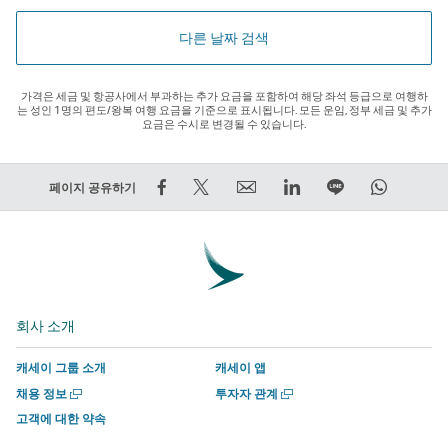
다른 날짜 검색
가격은 세금 및 항공사에서 부과하는 추가 요금을 포함하여 해당 좌석 등급으로 여행하
는 성인 1명의 편도/왕복 여행 요금을 기준으로 표시됩니다. 모든 운임, 정부 세금 및 추가
요금은 수시로 변경될 수 있습니다.
Facebook
트
Email
LinkedIn
라
WhatsA
페이지 공유하기
에
윗
외
외
인
외
서
하
부
부
에
부
공
기
타
타
서
타
유
–
사
사
함
사
–
외
에
에
께
에
회사 소개
외
부
서
서
하
서
부
타
운
운
기
운
캐세이 그룹 소개
캐세이 앱
타
사
영
영
외
영
새
새
채용 정보
투자자 관계
사
에
하
하
부
하
창
창
고객에 대한 약속
에
서
는
는
타
는
에
에
서
서