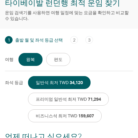
타이베이발 런던행 최적 운임 찾기
운임 검색기를 사용하면 여행 일정에 맞는 요금을 확인하고 비교할
수 있습니다.
1
출발 월 및 좌석 등급 선택
2
3
여행
왕복
편도
좌석 등급
일반석 최저 TWD
34,120
프리미엄 일반석 최저 TWD
71,294
비즈니스석 최저 TWD
159,607
언제 떠나고 싶으세요?