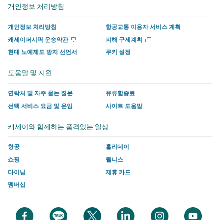
서
운
사
사
사
사
개인정보 처리방침
열
열
운
영
이
이
에
이
기
기
영
하
트
트
서
트
개인정보 처리방침
항공교통 이용자 서비스 계획
하
는
의
의
운
의
새
새
캐세이퍼시픽 운송약관
피해 구제계획
는
사
새
새
영
새
창
창
현대 노예제도 방지 선언서
쿠키 설정
에
에
사
이
창
창
하
창
서
서
이
트
에
에
는
에
도움말 및 지원
열
열
트
의
서
서
사
서
기
기
의
새
링
링
이
링
연락처 및 자주 묻는 질문
유류할증료
새
창
크
크
트
크
선택 서비스 요금 및 운임
사이트 도움말
창
에
가
가
의
가
캐세이와 함께하는 품격있는 일상
에
서
열
열
새
열
서
링
리
리
창
리
항공
홀리데이
링
크
며
며
에
며
쇼핑
웰니스
크
가
여
여
서
여
다이닝
제휴 카드
가
열
기
기
링
기
멤버십
열
리
에
에
크
에
리
며
는
는
가
는
며
여
캐
캐
열
캐
새
새
새
새
새
새