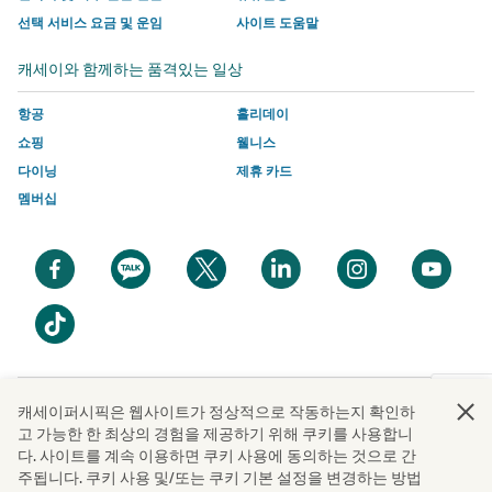
새
창
크
크
트
크
선택 서비스 요금 및 운임
사이트 도움말
창
에
가
가
의
가
캐세이와 함께하는 품격있는 일상
에
서
열
열
새
열
서
링
리
리
창
리
항공
홀리데이
링
크
며
며
에
며
쇼핑
웰니스
크
가
여
여
서
여
다이닝
제휴 카드
가
열
기
기
링
기
멤버십
열
리
에
에
크
에
리
며
는
는
가
는
며
여
캐
캐
열
캐
새
새
새
새
새
새
여
기
세
세
리
세
창
창
창
창
창
창
기
에
이
이
며
이
에
에
에
에
에
에
새
에
는
퍼
퍼
여
퍼
서
서
서
서
서
서
창
는
캐
시
시
기
시
열
열
열
열
열
열
에
캐
세
픽
픽
에
픽
기
기
기
기
기
기
서
새
캐세이퍼시픽은 웹사이트가 정상적으로 작동하는지 확인하
세
이
의
의
는
의
열
창
고 가능한 한 최상의 경험을 제공하기 위해 쿠키를 사용합니
이
퍼
접
접
캐
접
기
에
다. 사이트를 계속 이용하면 쿠키 사용에 동의하는 것으로 간
판권
© Cathay Pacific Airways Limited
國泰航空有限公司
퍼
시
근
근
세
근
Cathay Pacific Airways Limited | 주소 : 서울시 종로구 종로1길 50 더케이트윈타워, 타워 A 10
서
주됩니다. 쿠키 사용 및/또는 쿠키 기본 설정을 변경하는 방법
층 | 문의전화 : 1644-8003 | 사업자등록번호 : 110-84-01873 | 온라인 판매 등록 번호 : 2019-서