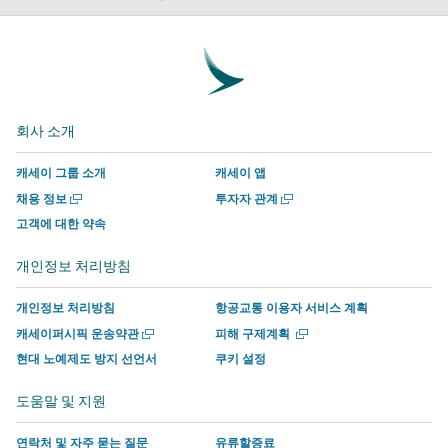
에
윗
외
외
인
외
서
하
부
부
에
부
공
기
타
타
서
타
유
–
사
사
함
사
–
외
에
에
께
에
회사 소개
외
부
서
서
하
서
부
타
운
운
기
운
캐세이 그룹 소개
캐세이 앱
타
사
영
영
외
영
새
새
채용 정보
투자자 관계
사
에
하
하
부
하
창
창
고객에 대한 약속
에
서
는
는
타
는
에
에
서
운
사
사
사
사
서
서
개인정보 처리방침
열
열
운
영
이
이
에
이
기
기
영
하
트
트
서
트
개인정보 처리방침
항공교통 이용자 서비스 계획
하
는
의
의
운
의
새
새
캐세이퍼시픽 운송약관
피해 구제계획
는
사
새
새
영
새
창
창
현대 노예제도 방지 선언서
쿠키 설정
에
에
사
이
창
창
하
창
서
서
이
트
에
에
는
에
도움말 및 지원
열
열
트
의
서
서
사
서
기
기
의
새
링
링
이
링
연락처 및 자주 묻는 질문
유류할증료