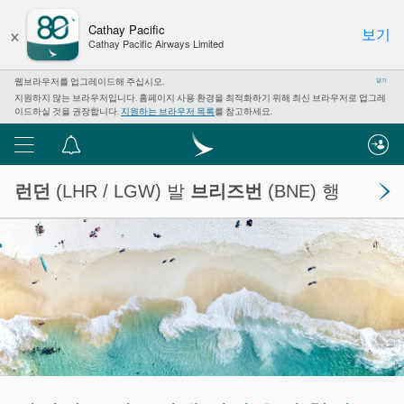
×
Cathay Pacific
보기
Cathay Pacific Airways Limited
웹브라우저를 업그레이드해 주십시오.
닫기
지원하지 않는 브라우저입니다. 홈페이지 사용 환경을 최적화하기 위해 최신 브라우저로 업그레
이드하실 것을 권장합니다.
지원하는 브라우저 목록
를 참고하세요.
메
알
뉴
림
런던
(LHR / LGW) 발
브리즈번
(BNE) 행
센
터