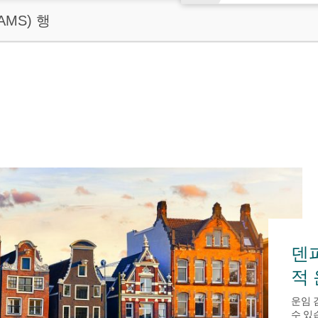
AMS) 행
덴
적
운임 
수 있