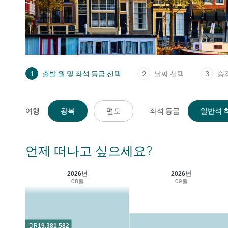
1
출발 월 및 좌석 등급 선택
2
날짜 선택
3
승
여행
왕복
편도
좌석 등급
일반석 최
언제 떠나고 싶으세요?
2026년
2026년
08월
09월
IDR
19,381,582