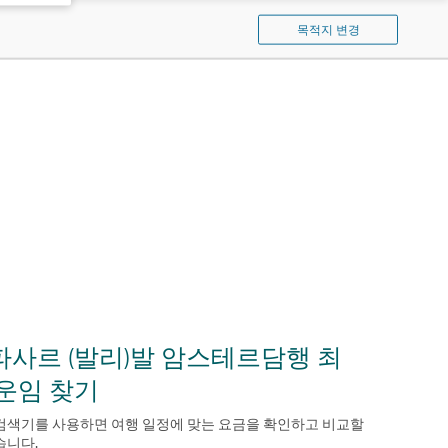
기
퍼
목적지 변경
시
픽
검
색
파사르 (발리)발 암스테르담행 최
 운임 찾기
검색기를 사용하면 여행 일정에 맞는 요금을 확인하고 비교할
습니다.