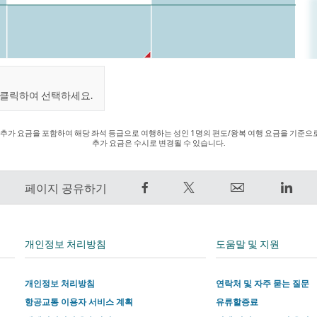
 클릭하여 선택하세요.
추가 요금을 포함하여 해당 좌석 등급으로 여행하는 성인 1명의 편도/왕복 여행 요금을 기준으로 
추가 요금은 수시로 변경될 수 있습니다.
Facebook
트
Email
Link
페이지 공유하기
에
윗
외
외
서
하
부
부
공
기
타
타
개인정보 처리방침
도움말 및 지원
유
–
사
사
–
외
에
에
개인정보 처리방침
연락처 및 자주 묻는 질문
외
부
서
서
항공교통 이용자 서비스 계획
유류할증료
부
타
운
운