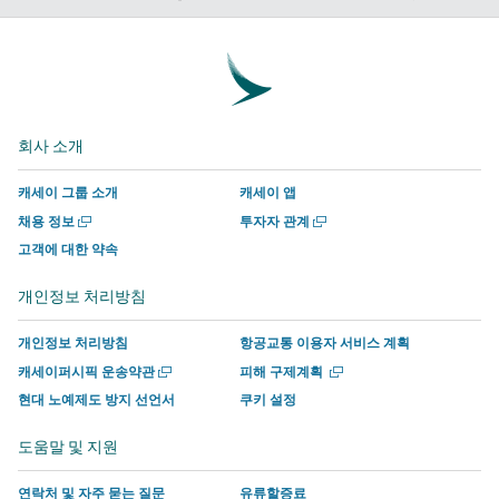
에
윗
외
외
인
외
서
하
부
부
에
부
공
기
타
타
서
타
유
–
사
사
함
사
–
외
에
에
께
에
회사 소개
외
부
서
서
하
서
부
타
운
운
기
운
캐세이 그룹 소개
캐세이 앱
타
사
영
영
외
영
새
새
채용 정보
투자자 관계
사
에
하
하
부
하
창
창
고객에 대한 약속
에
서
는
는
타
는
에
에
서
운
사
사
사
사
서
서
개인정보 처리방침
열
열
운
영
이
이
에
이
기
기
영
하
트
트
서
트
개인정보 처리방침
항공교통 이용자 서비스 계획
하
는
의
의
운
의
새
새
캐세이퍼시픽 운송약관
피해 구제계획
는
사
새
새
영
새
창
창
현대 노예제도 방지 선언서
쿠키 설정
에
에
사
이
창
창
하
창
서
서
이
트
에
에
는
에
도움말 및 지원
열
열
트
의
서
서
사
서
기
기
의
새
링
링
이
링
연락처 및 자주 묻는 질문
유류할증료