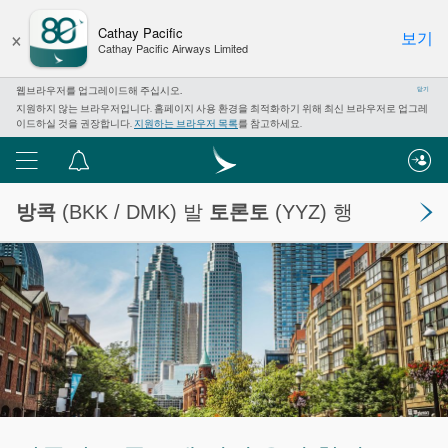
×
Cathay Pacific
보기
Cathay Pacific Airways Limited
웹브라우저를 업그레이드해 주십시오.
닫기
지원하지 않는 브라우저입니다. 홈페이지 사용 환경을 최적화하기 위해 최신 브라우저로 업그레
이드하실 것을 권장합니다.
지원하는 브라우저 목록
를 참고하세요.
메
알
뉴
림
방콕
(BKK / DMK) 발
토론토
(YYZ) 행
센
터