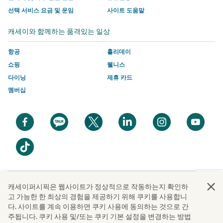
새
창
크
크
트
크
선택 서비스 요금 및 운임
사이트 도움말
창
에
가
가
의
가
캐세이와 함께하는 품격있는 일상
에
서
열
열
새
열
서
링
리
리
창
리
항공
홀리데이
링
크
며
며
에
며
쇼핑
웰니스
크
가
여
여
서
여
다이닝
제휴 카드
가
열
기
기
링
기
멤버십
열
리
에
에
크
에
리
며
는
는
가
는
며
여
캐
캐
열
캐
새
새
새
새
새
새
여
기
세
세
리
세
창
창
창
창
창
창
기
에
이
이
며
이
에
에
에
에
에
에
새
에
는
퍼
퍼
여
퍼
서
서
서
서
서
서
창
는
캐
시
시
기
시
열
열
열
열
열
열
에
캐
세
픽
픽
에
픽
기
기
기
기
기
기
서
새
캐세이퍼시픽은 웹사이트가 정상적으로 작동하는지 확인하
세
이
의
의
는
의
열
창
고 가능한 한 최상의 경험을 제공하기 위해 쿠키를 사용합니
이
퍼
접
접
캐
접
기
에
다. 사이트를 계속 이용하면 쿠키 사용에 동의하는 것으로 간
판권
© Cathay Pacific Airways Limited
國泰航空有限公司
퍼
시
근
근
세
근
Cathay Pacific Airways Limited | 주소 : 서울시 종로구 종로1길 50 더케이트윈타워, 타워 A 10
서
주됩니다. 쿠키 사용 및/또는 쿠키 기본 설정을 변경하는 방법
층 | 문의전화 : 1644-8003 | 사업자등록번호 : 110-84-01873 | 온라인 판매 등록 번호 : 2019-서