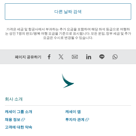
다른 날짜 검색
가격은 세금 및 항공사에서 부과하는 추가 요금을 포함하여 해당 좌석 등급으로 여행하
는 성인 1명의 편도/왕복 여행 요금을 기준으로 표시됩니다. 모든 운임, 정부 세금 및 추가
요금은 수시로 변경될 수 있습니다.
Facebook
트
Email
LinkedIn
라
WhatsA
페이지 공유하기
에
윗
외
외
인
외
서
하
부
부
에
부
공
기
타
타
서
타
유
–
사
사
함
사
–
외
에
에
께
에
회사 소개
외
부
서
서
하
서
부
타
운
운
기
운
캐세이 그룹 소개
캐세이 앱
타
사
영
영
외
영
새
새
채용 정보
투자자 관계
사
에
하
하
부
하
창
창
고객에 대한 약속
에
서
는
는
타
는
에
에
서
서