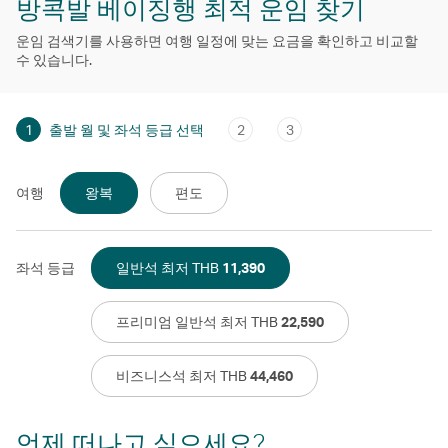
방콕발 베이징행 최적 운임 찾기
운임 검색기를 사용하면 여행 일정에 맞는 요금을 확인하고 비교할
수 있습니다.
1
출발 월 및 좌석 등급 선택
2
3
여행
왕복
편도
좌석 등급
일반석 최저 THB
11,390
프리미엄 일반석 최저 THB
22,590
비즈니스석 최저 THB
44,460
언제 떠나고 싶으세요?