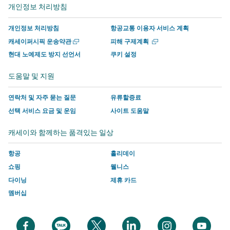
서
운
사
사
사
사
개인정보 처리방침
열
열
운
영
이
이
에
이
기
기
영
하
트
트
서
트
개인정보 처리방침
항공교통 이용자 서비스 계획
하
는
의
의
운
의
새
새
캐세이퍼시픽 운송약관
피해 구제계획
는
사
새
새
영
새
창
창
현대 노예제도 방지 선언서
쿠키 설정
에
에
사
이
창
창
하
창
서
서
이
트
에
에
는
에
도움말 및 지원
열
열
트
의
서
서
사
서
기
기
의
새
링
링
이
링
연락처 및 자주 묻는 질문
유류할증료
새
창
크
크
트
크
선택 서비스 요금 및 운임
사이트 도움말
창
에
가
가
의
가
캐세이와 함께하는 품격있는 일상
에
서
열
열
새
열
서
링
리
리
창
리
항공
홀리데이
링
크
며
며
에
며
쇼핑
웰니스
크
가
여
여
서
여
다이닝
제휴 카드
가
열
기
기
링
기
멤버십
열
리
에
에
크
에
리
며
는
는
가
는
며
여
캐
캐
열
캐
새
새
새
새
새
새