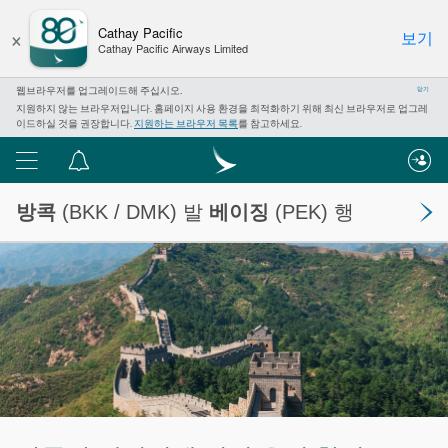
×
Cathay Pacific
보기
Cathay Pacific Airways Limited
웹브라우저를 업그레이드해 주십시오.
닫기
지원하지 않는 브라우저입니다. 홈페이지 사용 환경을 최적화하기 위해 최신 브라우저로 업그레
이드하실 것을 권장합니다.
지원하는 브라우저 목록
를 참고하세요.
메
알
뉴
림
방콕
(BKK / DMK) 발
베이징
(PEK) 행
센
터