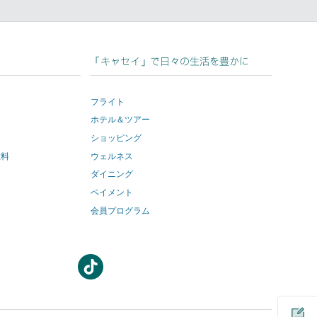
dIn
「キャセイ」で日々の生活を豊かに
フライト
ホテル＆ツアー
ショッピング
数料
ウェルネス
ダイニング
ペイメント
会員プログラム
新
新
し
し
い
い
ウ
ウ