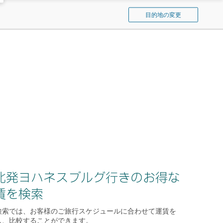
ン
イ
ド
目的地の変更
パ
ウ
を
シ
開
フ
く
ィ
ッ
ク
を
検
索
北発ヨハネスブルグ行きのお得な
賃を検索
検索では、お客様のご旅行スケジュールに合わせて運賃を
し、比較することができます。