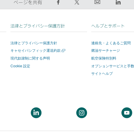
Facebook
Twitter
E
Linke
ページを共有
で
で
メ
リ
シ
ツ
ー
ン
ェ
イ
ル
ク
法律とプライバシー保護方針
ヘルプとサポート
ア
ー
リ
を
す
ト
ン
押
法律とプライバシー保護方針
連絡先・よくあるご質問
る
す
ク
す
新
キャセイパシフィック運送約款
燃油サーチャージ
–
る
を
と
し
リ
–
押
新
現代奴隷制に関する声明
航空保険特別料
い
ン
リ
す
し
Cookie 設定
オプションサービスと手
ウ
ィ
ク
ン
と
い
サイトヘルプ
ン
は
ク
新
ウ
ド
新
は
し
ィ
ウ
を
し
新
い
ン
開
い
し
ウ
ド
く
ウ
い
ィ
ウ
新
新
新
ィ
ウ
ン
が
し
し
し
ン
ィ
ド
開
い
い
い
ド
ン
ウ
き
ウ
ウ
ウ