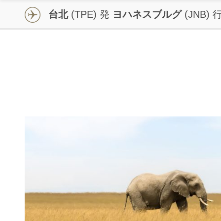
せ
台北
(TPE) 発
ヨハネスブルグ
(JNB) 