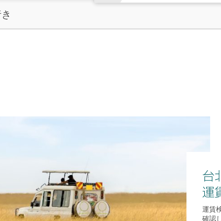
行き
台
運
運賃
確認