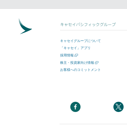
キャセイパシフィックグループ
キャセイグループについて
「キャセイ」アプリ
新
採用情報
し
新
株主・投資家向け情報
い
し
お客様へのコミットメント
ウ
い
ィ
ウ
ン
ィ
ド
ン
ウ
ド
を
ウ
開
を
新
く
開
し
く
い
ウ