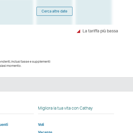
Cerca altre date
La tariffa più bassa
pondenti, inclusi tasse e supplementi
alsiasi momento.
edIn
Migliora la tua vita con Cathay
uenti
Voli
e
Vacanze