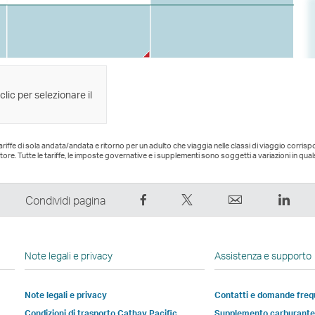
 clic per selezionare il
 tariffe di sola andata/andata e ritorno per un adulto che viaggia nelle classi di viaggio corris
tore. Tutte le tariffe, le imposte governative e i supplementi sono soggetti a variazioni in qu
Condividi
Condividi
Email
Link
Condividi pagina
su
su
Il
Il
Facebook
Twitter
link
link
–
–
si
si
Note legali e privacy
Assistenza e supporto
Il
Il
apre
apre
link
link
in
in
Note legali e privacy
Contatti e domande freq
si
si
una
una
Apri
Condizioni di trasporto Cathay Pacific
Supplemento carburant