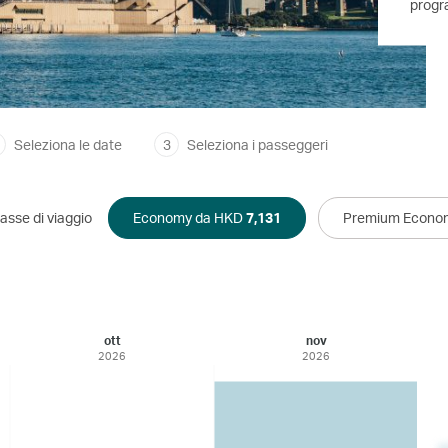
progr
Seleziona le date
3
Seleziona i passeggeri
asse di viaggio
Economy da HKD
7,131
Premium Econo
ott
nov
2026
2026