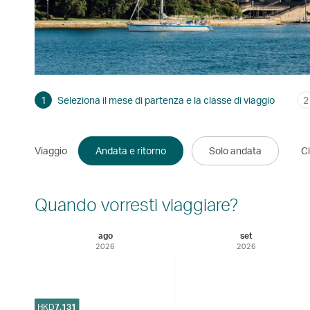
1
Seleziona il mese di partenza e la classe di viaggio
2
Viaggio
Andata e ritorno
Solo andata
Cl
Quando vorresti viaggiare?
ago
set
2026
2026
HKD
7,131