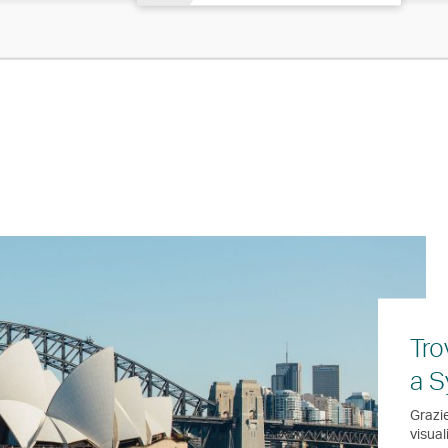
Tro
a 
Grazie
visual