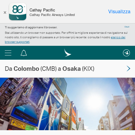
×
Cathay Pacific
Visualizza
Cathay Pacific Airways Limited
Ti suggeriamo di aggiornare il browser.
Chiudi
Stai utilizzando un browser non supportato. Per offrirti la migliore esperienza di navigazione sul
nostro sito, ti consigliamo di passare a un browser più recente: consulta il nostro
elenco dei
browser supportati
.
Menu
Centro
notifiche
Da
Colombo
(CMB) a
Osaka
(KIX)