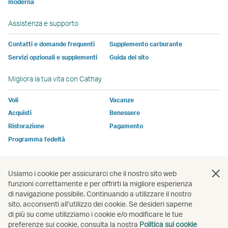
moderna
potrebbe
potrebbe
soggetta
soggetta
soggetta
non
finestra
non
non
alle
alle
alle
essere
Assistenza e supporto
essere
essere
stesse
stesse
stesse
sogget
soggetto
soggetto
politiche
politiche
politiche
alle
Contatti e domande frequenti
Supplemento carburante
alle
alle
sull\'accessibilità
sull\'accessibilità
sull\'accessib
stesse
Servizi opzionali e supplementi
Guida del sito
stesse
stesse
di
di
di
politich
Migliora la tua vita con Cathay
politiche
politiche
Cathay
Cathay
Cathay
sull\'ac
sull'accessibilità
sull'accessibilità
Pacific
Pacific
Pacific
di
Voli
Vacanze
di
di
Cathay
Acquisti
Benessere
Cathay
Cathay
Pacific
Ristorazione
Pagamento
Pacific
Pacific
Programma fedeltà
Il
Il
link
link
si
si
Apri
Apri
Apri
Apri
Apri
Apri
Usiamo i cookie per assicurarci che il nostro sito web
apre
apre
una
una
una
una
una
una
funzioni correttamente e per offrirti la migliore esperienza
in
in
nuova
nuova
nuova
nuova
nuova
nuov
di navigazione possibile. Continuando a utilizzare il nostro
una
una
finestra
finestra
finestra
finestra
finestra
fines
sito, acconsenti all’utilizzo dei cookie. Se desideri saperne
Apri
nuova
nuova
di più su come utilizziamo i cookie e/o modificare le tue
una
Apri
preferenze sui cookie, consulta la nostra
Politica sui cookie
finestra
finestra