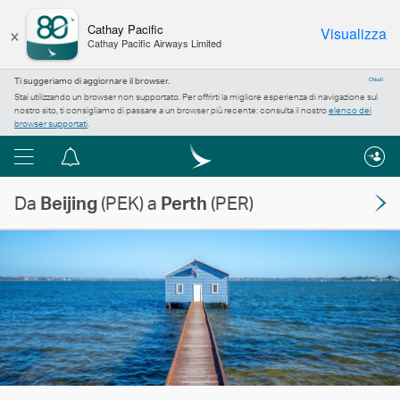
×
Cathay Pacific
Visualizza
Cathay Pacific Airways Limited
Ti suggeriamo di aggiornare il browser.
Chiudi
Stai utilizzando un browser non supportato. Per offrirti la migliore esperienza di navigazione sul
nostro sito, ti consigliamo di passare a un browser più recente: consulta il nostro
elenco dei
browser supportati
.
Menu
Centro
notifiche
Da
Beijing
(PEK) a
Perth
(PER)