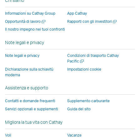
Chi siamo
si
si
una
una
una
apre
apre
apre
nuova
nuova
nuova
in
Informazioni su Cathay Group
App Cathay
in
in
finestra
finestra
finestra
una
Apri
Apri
Opportunità di lavoro
Rapporti con gli investitori
una
una
gestita
gestita
gestita
nuova
una
una
Il nostro impegno nei tuoi confronti
nuova
nuova
da
da
da
finestra
nuova
nuova
finestra
finestra
terze
terze
terze
gestita
finestra
finestra
Note legali e privacy
gestita
gestita
parti
parti
parti
da
da
da
e
e
e
terze
Note legali e privacy
Condizioni di trasporto Cathay
soggetti
soggetti
potrebbe
potrebbe
potrebbe
parti
Apri
Pacific
una
esterni
esterni
non
non
non
e
Dichiarazione sulla schiavitù
Impostazioni cookie
nuova
moderna
e
e
essere
essere
essere
potreb
finestra
potrebbe
potrebbe
soggetta
soggetta
soggetta
non
Assistenza e supporto
non
non
alle
alle
alle
essere
essere
essere
stesse
stesse
stesse
soggett
Contatti e domande frequenti
Supplemento carburante
soggetto
soggetto
politiche
politiche
politiche
alle
Servizi opzionali e supplementi
Guida del sito
alle
alle
sull\'accessibilità
sull\'accessibilità
sull\'accessibi
stesse
stesse
stesse
di
di
di
politich
Migliora la tua vita con Cathay
politiche
politiche
Cathay
Cathay
Cathay
sull\'acc
Voli
Vacanze
sull'accessibilità
sull'accessibilità
Pacific
Pacific
Pacific
di