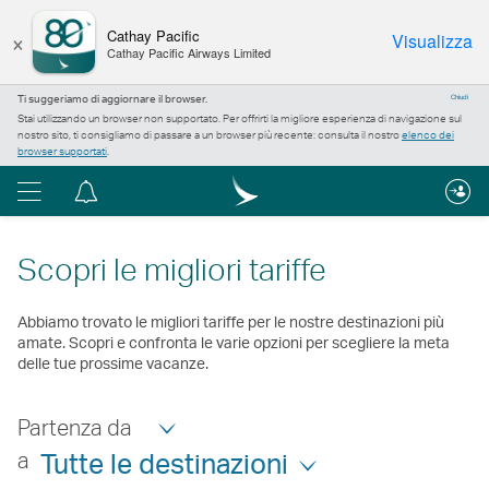
×
Cathay Pacific
Visualizza
Cathay Pacific Airways Limited
Ti suggeriamo di aggiornare il browser.
Chiudi
Stai utilizzando un browser non supportato. Per offrirti la migliore esperienza di navigazione sul
nostro sito, ti consigliamo di passare a un browser più recente: consulta il nostro
elenco dei
browser supportati
.
Menu
Centro
notifiche
Scopri le migliori tariffe
Abbiamo trovato le migliori tariffe per le nostre destinazioni più
amate. Scopri e confronta le varie opzioni per scegliere la meta
delle tue prossime vacanze.
Partenza da
a
Tutte le destinazioni