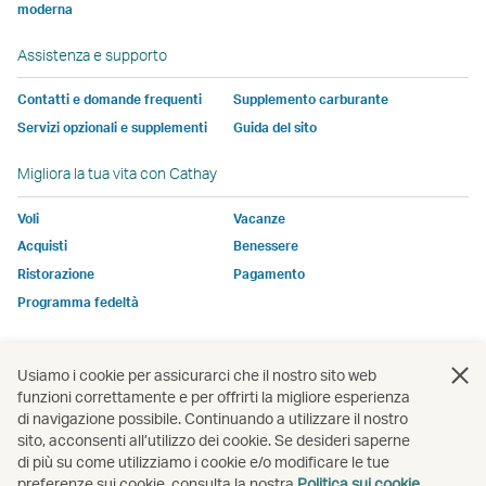
moderna
potrebbe
potrebbe
soggetta
soggetta
soggetta
non
finestra
non
non
alle
alle
alle
essere
Assistenza e supporto
essere
essere
stesse
stesse
stesse
sogget
soggetto
soggetto
politiche
politiche
politiche
alle
Contatti e domande frequenti
Supplemento carburante
alle
alle
sull\'accessibilità
sull\'accessibilità
sull\'accessib
stesse
Servizi opzionali e supplementi
Guida del sito
stesse
stesse
di
di
di
politich
Migliora la tua vita con Cathay
politiche
politiche
Cathay
Cathay
Cathay
sull\'ac
sull'accessibilità
sull'accessibilità
Pacific
Pacific
Pacific
di
Voli
Vacanze
di
di
Cathay
Acquisti
Benessere
Cathay
Cathay
Pacific
Ristorazione
Pagamento
Pacific
Pacific
Programma fedeltà
Il
Il
link
link
si
si
Apri
Apri
Apri
Apri
Apri
Apri
Usiamo i cookie per assicurarci che il nostro sito web
apre
apre
una
una
una
una
una
una
funzioni correttamente e per offrirti la migliore esperienza
in
in
nuova
nuova
nuova
nuova
nuova
nuov
di navigazione possibile. Continuando a utilizzare il nostro
una
una
finestra
finestra
finestra
finestra
finestra
fines
sito, acconsenti all’utilizzo dei cookie. Se desideri saperne
Apri
nuova
nuova
di più su come utilizziamo i cookie e/o modificare le tue
una
Apri
preferenze sui cookie, consulta la nostra
Politica sui cookie