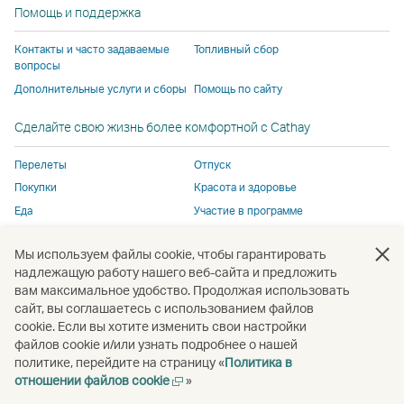
Помощь и поддержка
действующей
действующей
Pacific.
действу
в
в
в Cathay
Контакты и часто задаваемые
Топливный сбор
Cathay
Cathay
Pacific.
вопросы
Pacific.
Pacific.
Дополнительные услуги и сборы
Помощь по сайту
Cсылка
Cсылка
Сделайте свою жизнь более комфортной с Cathay
открывается
открывается
в
в
Перелеты
Отпуск
новом
новом
Покупки
Красота и здоровье
окне
окне
Еда
Участие в программе
стороннего
стороннего
поставщика
поставщика
Мы используем файлы cookie, чтобы гарантировать
услуг
услуг
Открыть
Открыть
Открыть
Открыть
Открыть
Отк
надлежащую работу нашего веб-сайта и предложить
и
и
в
в
в
в
в
в
вам максимальное удобство. Продолжая использовать
может
может
новом
новом
новом
новом
новом
нов
сайт, вы соглашаетесь с использованием файлов
не
не
окне
окне
окне
окне
окне
окне
cookie. Если вы хотите изменить свои настройки
Открыть
соответствовать
соответствовать
файлов cookie и/или узнать подробнее о нашей
в
политике, перейдите на страницу «
Политика в
политике
политике
новом
Открыть
отношении файлов cookie
»
Авторское право
© Cathay Pacific Airways Limited
國泰航空有限公司
доступа,
доступа,
окне
в