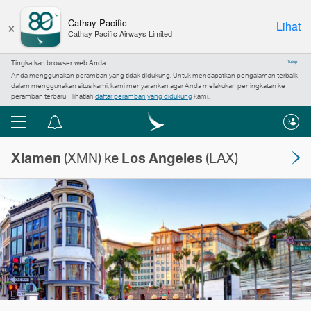
×
Cathay Pacific
Lihat
Cathay Pacific Airways Limited
Tingkatkan browser web Anda
Tutup
Anda menggunakan peramban yang tidak didukung. Untuk mendapatkan pengalaman terbaik
dalam menggunakan situs kami, kami menyarankan agar Anda melakukan peningkatan ke
peramban terbaru – lihatlah
daftar peramban yang didukung
kami.
Menu
Pusat
pemberitahuan
Xiamen
(XMN) ke
Los Angeles
(LAX)