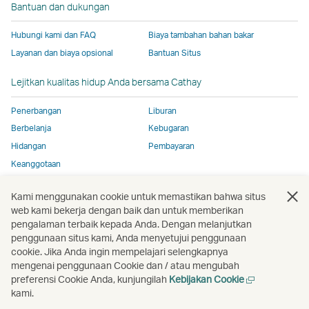
Bantuan dan dukungan
tidak
mengikuti
aksesibilitas
aksesibilitas
aksesibilitas
mengikut
mengikuti
kebijakan
yang
yang
yang
kebijaka
Hubungi kami dan FAQ
Biaya tambahan bahan bakar
kebijakan
aksesibilitas
sama
sama
sama
aksesibil
Layanan dan biaya opsional
Bantuan Situs
aksesibilitas
yang
seperti
seperti
seperti
yang
yang
sama
kebijakan
kebijakan
kebijakan
sama
Lejitkan kualitas hidup Anda bersama Cathay
sama
seperti
Cathay
Cathay
Cathay
seperti
seperti
kebijakan
Pacific
Pacific
Pacific
kebijaka
Penerbangan
Liburan
kebijakan
Cathay
Cathay
Berbelanja
Kebugaran
Cathay
Pacific
Pacific
Hidangan
Pembayaran
Pacific
Tautan
Keanggotaan
Tautan
akan
akan
terbuka
Kami menggunakan cookie untuk memastikan bahwa situs
Buka
Buka
Buka
Buka
Buka
Buka
terbuka
di
web kami bekerja dengan baik dan untuk memberikan
jendela
jendela
jendela
jendela
jendela
jend
di
jendela
pengalaman terbaik kepada Anda. Dengan melanjutkan
baru
baru
baru
baru
baru
baru
penggunaan situs kami, Anda menyetujui penggunaan
jendela
baru
cookie. Jika Anda ingin mempelajari selengkapnya
Buka
baru
yang
mengenai penggunaan Cookie dan / atau mengubah
jendela
yang
dioperasikan
Buka
preferensi Cookie Anda, kunjungilah
Kebijakan Cookie
baru
dioperasikan
oleh
jendela
kami.
Hak Cipta
© Cathay Pacific Airways Limited
國泰航空有限公司
oleh
pihak
baru