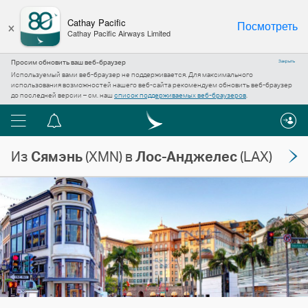
×
Cathay Pacific
Посмотреть
Cathay Pacific Airways Limited
Просим обновить ваш веб-браузер
Закрыть
Используемый вами веб-браузер не поддерживается. Для максимального
использования возможностей нашего веб-сайта рекомендуем обновить веб-браузер
до последней версии – см. наш
список поддерживаемых веб-браузеров
.
Меню
Центр
уведомлений
Из
Сямэнь
(XMN) в
Лос-Анджелес
(LAX)