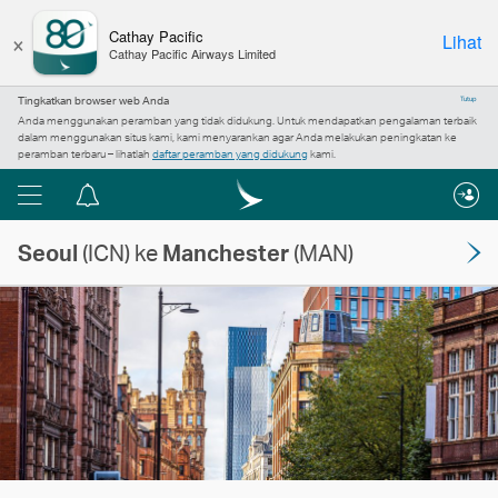
×
Cathay Pacific
Lihat
Cathay Pacific Airways Limited
Tingkatkan browser web Anda
Tutup
Anda menggunakan peramban yang tidak didukung. Untuk mendapatkan pengalaman terbaik
dalam menggunakan situs kami, kami menyarankan agar Anda melakukan peningkatan ke
peramban terbaru – lihatlah
daftar peramban yang didukung
kami.
Menu
Pusat
pemberitahuan
Seoul
(ICN) ke
Manchester
(MAN)