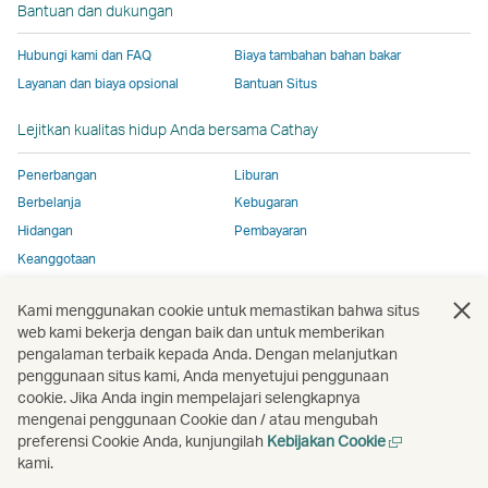
Bantuan dan dukungan
tidak
mengikuti
aksesibilitas
aksesibilitas
aksesibilitas
mengikut
mengikuti
kebijakan
yang
yang
yang
kebijaka
Hubungi kami dan FAQ
Biaya tambahan bahan bakar
kebijakan
aksesibilitas
sama
sama
sama
aksesibil
Layanan dan biaya opsional
Bantuan Situs
aksesibilitas
yang
seperti
seperti
seperti
yang
yang
sama
kebijakan
kebijakan
kebijakan
sama
Lejitkan kualitas hidup Anda bersama Cathay
sama
seperti
Cathay
Cathay
Cathay
seperti
seperti
kebijakan
Pacific
Pacific
Pacific
kebijaka
Penerbangan
Liburan
kebijakan
Cathay
Cathay
Berbelanja
Kebugaran
Cathay
Pacific
Pacific
Hidangan
Pembayaran
Pacific
Tautan
Keanggotaan
Tautan
akan
akan
terbuka
Kami menggunakan cookie untuk memastikan bahwa situs
Buka
Buka
Buka
Buka
Buka
Buka
terbuka
di
web kami bekerja dengan baik dan untuk memberikan
jendela
jendela
jendela
jendela
jendela
jend
di
jendela
pengalaman terbaik kepada Anda. Dengan melanjutkan
baru
baru
baru
baru
baru
baru
penggunaan situs kami, Anda menyetujui penggunaan
jendela
baru
cookie. Jika Anda ingin mempelajari selengkapnya
Buka
baru
yang
mengenai penggunaan Cookie dan / atau mengubah
jendela
yang
dioperasikan
Buka
preferensi Cookie Anda, kunjungilah
Kebijakan Cookie
baru
dioperasikan
oleh
jendela
kami.
Hak Cipta
© Cathay Pacific Airways Limited
國泰航空有限公司
oleh
pihak
baru