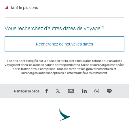
Tarif le plus bas
Vous recherchez d’autres dates de voyage ?
Recherchez de nouvelles dates
Les prix sont indiqués sur la base des tarifs aller simple/aller-retour pour un adulte
voyageant dans les classes cabine correspondantes, taxes et surcharges imposées
par le transporteur comprises. Tous les tarifs, taxes gouvernementales et
surcharges sont susceptibles d’être modifiés à tout moment.
Partager
Tweeter
Email
LinkedIn
WhatsApp
Partage
Partager la page
sur
–
Le
Le
Le
sur
Facebook
Le
lien
lien
lien
Ligne
–
lien
ouvre
ouvre
ouvre
Le
Le
ouvre
une
une
une
lien
lien
une
nouvelle
nouvelle
nouvelle
ouvre