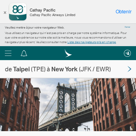
×
Cathay Pacific
Obtenir
Cathay Pacific Airways Limited
Veuillez mettre à jour votre navigateur Web.
Fermer
Vous utilisez un navigateur qui n’est pas pris en charge par notre système informatique. Pour
que votre expérience sur notre site soit la meilleure, nous vous recommandons d’utiliser un
navigateur plus récent. Veuillez consulter notre
Liste des navigateurs pris en charge
.
Menu
Centre
de
de
Taipei
(TPE) à
New York
(JFK / EWR)
notification