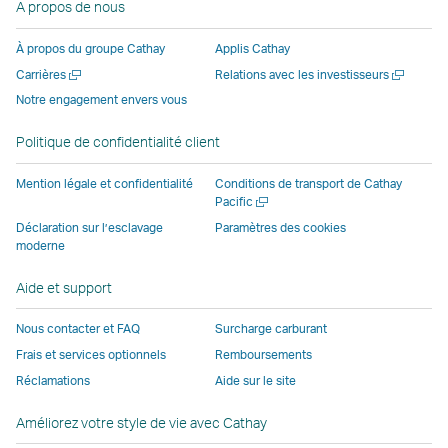
A propos de nous
ouvre
nouvelle
fenêtre
fenêtre
fenêtre
une
une
fenêtre
opérée
opérée
opérée
nouvell
À propos du groupe Cathay
Applis Cathay
nouvelle
opérée
par
par
par
fenêtre
Ouvrir
Ouvrir
Carrières
Relations avec les investisseurs
fenêtre
par
des
des
des
opérée
une
une
Notre engagement envers vous
opérée
des
parties
parties
parties
par
nouvelle
nouvelle
par
parties
externes
externes
externes
des
fenêtre
fenêtre
Politique de confidentialité client
des
externes
et
et
et
parties
parties
et
peut
peut
peut
externe
Mention légale et confidentialité
Conditions de transport de Cathay
externes
peut
ne
ne
ne
et
Ouvrir
Pacific
une
et
ne
pas
pas
pas
peut
Déclaration sur l’esclavage
Paramètres des cookies
nouvelle
moderne
peut
pas
appliquer
appliquer
appliquer
ne
fenêtre
ne
appliquer
les
les
les
pas
Aide et support
pas
les
mêmes
mêmes
mêmes
appliqu
appliquer
mêmes
politiques
politiques
politiques
les
Nous contacter et FAQ
Surcharge carburant
les
politiques
d’accessibilité
d’accessibilité
d’accessibilit
mêmes
Frais et services optionnels
Remboursements
mêmes
d’accessibilité
que
que
que
politiqu
Réclamations
Aide sur le site
politiques
que
Cathay
Cathay
Cathay
d’access
d’accessibilité
Cathay
Pacific
Pacific
Pacific
que
Améliorez votre style de vie avec Cathay
que
Pacific
Cathay