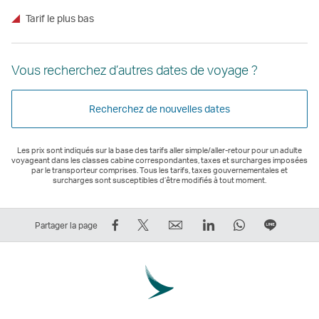
Tarif le plus bas
Vous recherchez d’autres dates de voyage ?
Recherchez de nouvelles dates
Les prix sont indiqués sur la base des tarifs aller simple/aller-retour pour un adulte
voyageant dans les classes cabine correspondantes, taxes et surcharges imposées
par le transporteur comprises. Tous les tarifs, taxes gouvernementales et
surcharges sont susceptibles d’être modifiés à tout moment.
Partager
Tweeter
Email
LinkedIn
WhatsApp
Partage
Partager la page
sur
–
Le
Le
Le
sur
Facebook
Le
lien
lien
lien
Ligne
–
lien
ouvre
ouvre
ouvre
Le
Le
ouvre
une
une
une
lien
lien
une
nouvelle
nouvelle
nouvelle
ouvre