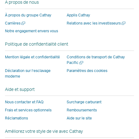
A propos de nous
ouvre
nouvelle
fenêtre
fenêtre
fenêtre
une
une
fenêtre
opérée
opérée
opérée
nouvell
À propos du groupe Cathay
Applis Cathay
nouvelle
opérée
par
par
par
fenêtre
Ouvrir
Ouvrir
Carrières
Relations avec les investisseurs
fenêtre
par
des
des
des
opérée
une
une
Notre engagement envers vous
opérée
des
parties
parties
parties
par
nouvelle
nouvelle
par
parties
externes
externes
externes
des
fenêtre
fenêtre
Politique de confidentialité client
des
externes
et
et
et
parties
parties
et
peut
peut
peut
externe
Mention légale et confidentialité
Conditions de transport de Cathay
externes
peut
ne
ne
ne
et
Ouvrir
Pacific
une
et
ne
pas
pas
pas
peut
Déclaration sur l’esclavage
Paramètres des cookies
nouvelle
moderne
peut
pas
appliquer
appliquer
appliquer
ne
fenêtre
ne
appliquer
les
les
les
pas
Aide et support
pas
les
mêmes
mêmes
mêmes
appliqu
appliquer
mêmes
politiques
politiques
politiques
les
Nous contacter et FAQ
Surcharge carburant
les
politiques
d’accessibilité
d’accessibilité
d’accessibilit
mêmes
Frais et services optionnels
Remboursements
mêmes
d’accessibilité
que
que
que
politiqu
Réclamations
Aide sur le site
politiques
que
Cathay
Cathay
Cathay
d’access
d’accessibilité
Cathay
Pacific
Pacific
Pacific
que
Améliorez votre style de vie avec Cathay
que
Pacific
Cathay