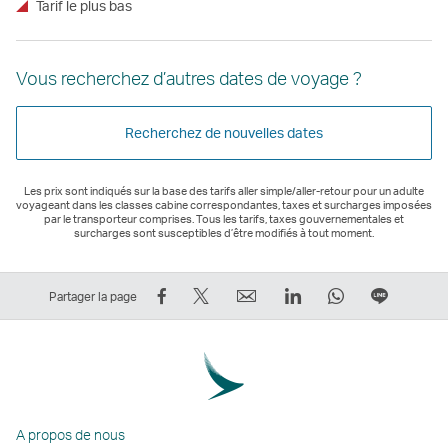
Tarif le plus bas
Vous recherchez d’autres dates de voyage ?
Recherchez de nouvelles dates
Les prix sont indiqués sur la base des tarifs aller simple/aller-retour pour un adulte
voyageant dans les classes cabine correspondantes, taxes et surcharges imposées
par le transporteur comprises. Tous les tarifs, taxes gouvernementales et
surcharges sont susceptibles d’être modifiés à tout moment.
Partager
Tweeter
Email
LinkedIn
WhatsApp
Partage
Partager la page
sur
–
Le
Le
Le
sur
Facebook
Le
lien
lien
lien
Ligne
–
lien
ouvre
ouvre
ouvre
Le
Le
ouvre
une
une
une
lien
lien
une
nouvelle
nouvelle
nouvelle
ouvre
A propos de nous
ouvre
nouvelle
fenêtre
fenêtre
fenêtre
une