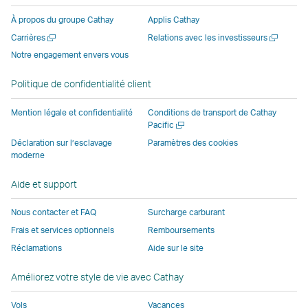
une
fenêtre
opérée
opérée
opérée
nouvell
À propos du groupe Cathay
Applis Cathay
nouvelle
opérée
par
par
par
fenêtre
Ouvrir
Ouvrir
Carrières
Relations avec les investisseurs
fenêtre
par
des
des
des
opérée
une
une
Notre engagement envers vous
opérée
des
parties
parties
parties
par
nouvelle
nouvelle
par
parties
externes
externes
externes
des
fenêtre
fenêtre
Politique de confidentialité client
des
externes
et
et
et
parties
parties
et
peut
peut
peut
externe
Mention légale et confidentialité
Conditions de transport de Cathay
externes
peut
ne
ne
ne
et
Ouvrir
Pacific
une
et
ne
pas
pas
pas
peut
Déclaration sur l’esclavage
Paramètres des cookies
nouvelle
moderne
peut
pas
appliquer
appliquer
appliquer
ne
fenêtre
ne
appliquer
les
les
les
pas
Aide et support
pas
les
mêmes
mêmes
mêmes
appliqu
appliquer
mêmes
politiques
politiques
politiques
les
Nous contacter et FAQ
Surcharge carburant
les
politiques
d’accessibilité
d’accessibilité
d’accessibilit
mêmes
Frais et services optionnels
Remboursements
mêmes
d’accessibilité
que
que
que
politiqu
Réclamations
Aide sur le site
politiques
que
Cathay
Cathay
Cathay
d’access
d’accessibilité
Cathay
Pacific
Pacific
Pacific
que
Améliorez votre style de vie avec Cathay
que
Pacific
Cathay
Cathay
Le
Pacific
Vols
Vacances