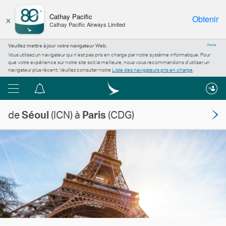
×
Cathay Pacific
Obtenir
Cathay Pacific Airways Limited
Veuillez mettre à jour votre navigateur Web.
Fermer
Vous utilisez un navigateur qui n’est pas pris en charge par notre système informatique. Pour
que votre expérience sur notre site soit la meilleure, nous vous recommandons d’utiliser un
navigateur plus récent. Veuillez consulter notre
Liste des navigateurs pris en charge
.
Menu
Centre
de
de
Séoul
(ICN) à
Paris
(CDG)
notification