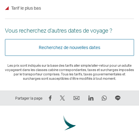
Tarif le plus bas
Vous recherchez d’autres dates de voyage ?
Recherchez de nouvelles dates
Les prix sont indiqués sur la base des tarifs aller simple/aller-retour pour un adulte
voyageant dans les classes cabine correspondantes, taxes et surcharges imposées
par le transporteur comprises. Tous les tarifs, taxes gouvernementales et
surcharges sont susceptibles d’être modifiés à tout moment.
Partager
Tweeter
Email
LinkedIn
WhatsApp
Partage
Partager la page
sur
–
Le
Le
Le
sur
Facebook
Le
lien
lien
lien
Ligne
–
lien
ouvre
ouvre
ouvre
Le
Le
ouvre
une
une
une
lien
lien
une
nouvelle
nouvelle
nouvelle
ouvre