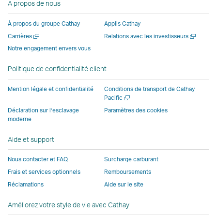
A propos de nous
ouvre
nouvelle
fenêtre
fenêtre
fenêtre
une
une
fenêtre
opérée
opérée
opérée
nouvell
À propos du groupe Cathay
Applis Cathay
nouvelle
opérée
par
par
par
fenêtre
Ouvrir
Ouvrir
Carrières
Relations avec les investisseurs
fenêtre
par
des
des
des
opérée
une
une
Notre engagement envers vous
opérée
des
parties
parties
parties
par
nouvelle
nouvelle
par
parties
externes
externes
externes
des
fenêtre
fenêtre
Politique de confidentialité client
des
externes
et
et
et
parties
parties
et
peut
peut
peut
externe
Mention légale et confidentialité
Conditions de transport de Cathay
externes
peut
ne
ne
ne
et
Ouvrir
Pacific
une
et
ne
pas
pas
pas
peut
Déclaration sur l’esclavage
Paramètres des cookies
nouvelle
moderne
peut
pas
appliquer
appliquer
appliquer
ne
fenêtre
ne
appliquer
les
les
les
pas
Aide et support
pas
les
mêmes
mêmes
mêmes
appliqu
appliquer
mêmes
politiques
politiques
politiques
les
Nous contacter et FAQ
Surcharge carburant
les
politiques
d’accessibilité
d’accessibilité
d’accessibilit
mêmes
Frais et services optionnels
Remboursements
mêmes
d’accessibilité
que
que
que
politiqu
Réclamations
Aide sur le site
politiques
que
Cathay
Cathay
Cathay
d’access
d’accessibilité
Cathay
Pacific
Pacific
Pacific
que
Améliorez votre style de vie avec Cathay
que
Pacific
Cathay