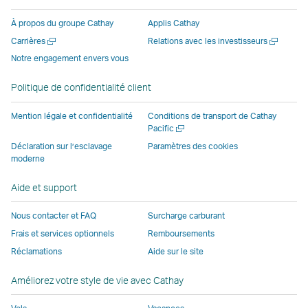
une
fenêtre
opérée
opérée
opérée
nouvell
À propos du groupe Cathay
Applis Cathay
nouvelle
opérée
par
par
par
fenêtre
Ouvrir
Ouvrir
Carrières
Relations avec les investisseurs
fenêtre
par
des
des
des
opérée
une
une
Notre engagement envers vous
opérée
des
parties
parties
parties
par
nouvelle
nouvelle
par
parties
externes
externes
externes
des
fenêtre
fenêtre
Politique de confidentialité client
des
externes
et
et
et
parties
parties
et
peut
peut
peut
externe
Mention légale et confidentialité
Conditions de transport de Cathay
externes
peut
ne
ne
ne
et
Ouvrir
Pacific
une
et
ne
pas
pas
pas
peut
Déclaration sur l’esclavage
Paramètres des cookies
nouvelle
moderne
peut
pas
appliquer
appliquer
appliquer
ne
fenêtre
ne
appliquer
les
les
les
pas
Aide et support
pas
les
mêmes
mêmes
mêmes
appliqu
appliquer
mêmes
politiques
politiques
politiques
les
Nous contacter et FAQ
Surcharge carburant
les
politiques
d’accessibilité
d’accessibilité
d’accessibilit
mêmes
Frais et services optionnels
Remboursements
mêmes
d’accessibilité
que
que
que
politiqu
Réclamations
Aide sur le site
politiques
que
Cathay
Cathay
Cathay
d’access
d’accessibilité
Cathay
Pacific
Pacific
Pacific
que
Améliorez votre style de vie avec Cathay
que
Pacific
Cathay