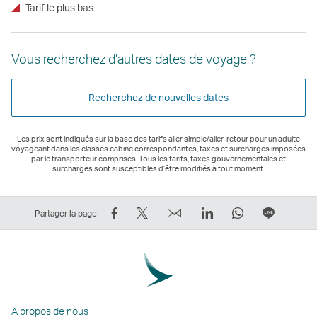
Tarif le plus bas
Vous recherchez d’autres dates de voyage ?
Recherchez de nouvelles dates
Les prix sont indiqués sur la base des tarifs aller simple/aller-retour pour un adulte
voyageant dans les classes cabine correspondantes, taxes et surcharges imposées
par le transporteur comprises. Tous les tarifs, taxes gouvernementales et
surcharges sont susceptibles d’être modifiés à tout moment.
Partager
Tweeter
Email
LinkedIn
WhatsApp
Partage
Partager la page
sur
–
Le
Le
Le
sur
Facebook
Le
lien
lien
lien
Ligne
–
lien
ouvre
ouvre
ouvre
Le
Le
ouvre
une
une
une
lien
lien
une
nouvelle
nouvelle
nouvelle
ouvre
A propos de nous
ouvre
nouvelle
fenêtre
fenêtre
fenêtre
une